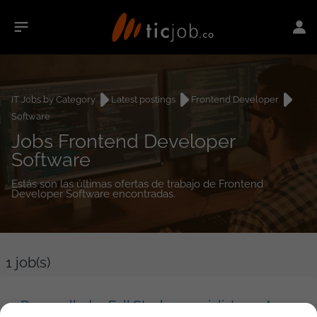
IT Jobs by Category
Latest postings
Frontend Developer
Software
Jobs Frontend Developer
Software
Estás son las últimas ofertas de trabajo de Frontend
Developer Software encontradas.
1
job(s)
Desarrollador Full Stack especialista en Angular