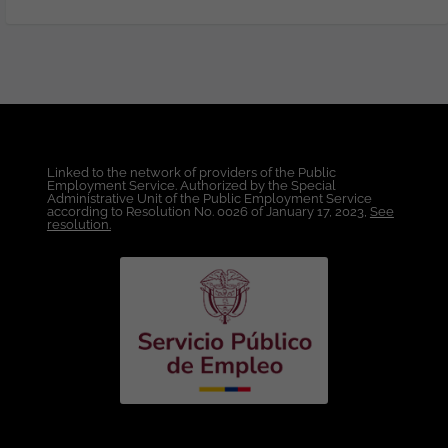
Desarrollo de Software o áreas afines.
Experiencia: Entre tres (3) y cinco (5) años
de experiencia en Desarrollo de
Software. Mínimo dos (2) años de
experiencia Desarrollando con Angular.
Experiencia en consumo e integración
de APIs REST. Experiencia trabajando
bajo Metodologías Ágiles (Scrum).
Linked to the network of providers of the Public
Conocimientos indispensables: Angular
Employment Service. Authorized by the Special
(versión 14 o superior). TypeScript. RxJS.
Administrative Unit of the Public Employment Service
according to Resolution No. 0026 of January 17, 2023,
See
HTML5. CSS3 y SCSS. Angular Material.
resolution.
Consumo e integración de APIs REST. GIT
y control de versiones. SQL Server o
PostgreSQL. Conocimientos deseables:
Desarrollo Backend con .NET Core, C# o
Node.js, NestJS. Desarrollo de APIs REST.
Autenticación mediante JWT. Azure
DevOps o GitHub. Integración y
despliegue continuo (CI/CD). Docker.
Plataformas Cloud (Azure o AWS).
Ofrecemos: Lugar de Trabajo: Bogotá.
Modalidad de Trabajo: Híbrido. Modalidad