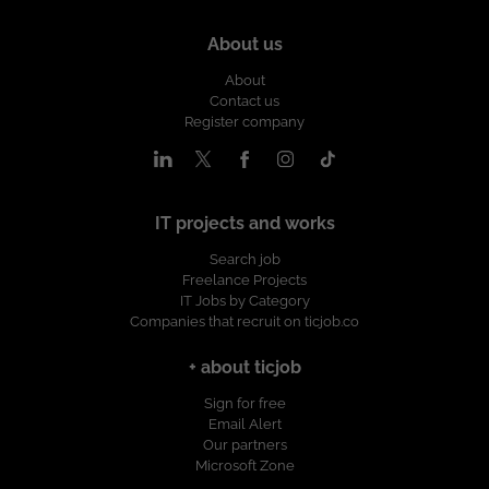
de Contratación: Contrato a término
indefinido. Salario: A convenir. Horario:
About us
Lunes a viernes - Horario de oficina.
¡Postúlate y haz parte de un equipo que
About
impulsa soluciones tecnológicas
Contact us
innovadoras! Esta oferta de trabajo es
Register company
publicada bajo la propiedad exclusiva de
ticjob.co
IT projects and works
Search job
Freelance Projects
IT Jobs by Category
Companies that recruit on ticjob.co
+ about ticjob
Sign for free
Email Alert
Our partners
Microsoft Zone