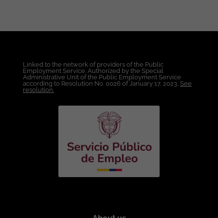
de Máquinas y Administración de
entornos VMware y/o Hyper-V.
Administración de Sistemas Operativos
Windows Server y Linux. Gestión de
Accesos, Usuarios y Permisos Soporte y
Operación de Infraestructura
Linked to the network of providers of the Public
Tecnológica, Administración Básica de
Employment Service. Authorized by the Special
Redes y Conectividad Conocimientos
Administrative Unit of the Public Employment Service
according to Resolution No. 0026 of January 17, 2023,
See
técnicos: Infraestructura y virtualización:
resolution.
(VMware ESXi / vCenter,
Provisionamiento de máquinas virtuales,
Administración de snapshots y alta
disponibilidad). Sistemas operativos:
(Windows Server y Linux (Ubuntu,
Debian, Rocky, RHEL o similares).
Networking: (TCP/IP, VLANs, VPN, DNS,
DHCP, Firewalls, Balanceadores de
carga). Cloud AWS ( EC2, VPC, IAM, S3,
Route 53, CloudWatch, Security Groups,
VPN Site-to-Site. Automatización y
herramientas: (Terraform, Bash o
PowerShell, GIT (deseable). Condiciones