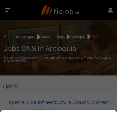
IT Jobs by Category
Latest postings
Antioquia
DNS
Jobs DNS in Antioquia
Estás son las últimas ofertas de trabajo de DNS in Antioquia
encontradas.
1
job(s)
Ingeniero de Infraestructura Cloud y OnPremise (AWS)
SETI S.A.S.