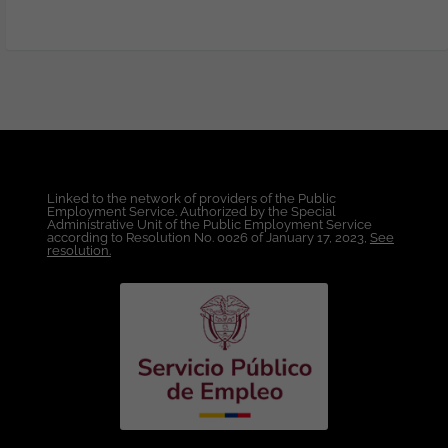
Experiencia trabajando con
Metodologías Ágiles. Conocimientos
Técnicos: Frontend: React
(Indispensable). JavaScript / TypeScript.
HTML5 y CSS3. Angular (Deseable).
Backend: Python (FastAPI, Flask o
Django) Indispensable. Conocimientos en
Java (Spring Boot), .NET Core/C# o
Node.js (Express o NestJS) serán
valorados. Bases de datos: SQL Server.
Linked to the network of providers of the Public
PostgreSQL. MySQL. MongoDB
Employment Service. Authorized by the Special
(Deseable). Cloud - AWS (Indispensable):
Administrative Unit of the Public Employment Service
according to Resolution No. 0026 of January 17, 2023,
See
Experiencia en EC2, RDS, S3, Lambda y
resolution.
API Gateway. Conocimientos en Azure o
Google Cloud Platform (Deseables).
DevOps - Git. - Docker. CI/CD.
SonarQube. Pruebas unitarias e
integración. Te ofrecemos: Contrato a
término indefinido directamente con la
compañía. Salario competitivo, acorde
con la experiencia y el perfil. Horario de
oficina de lunes a viernes. Beneficios
corporativos y plan de bienestar.