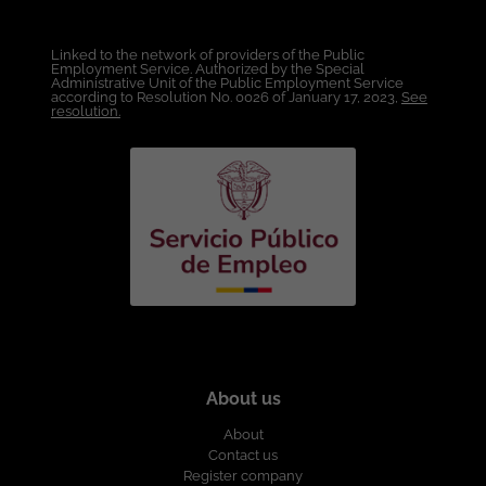
divulgada a través de ticjob.co
Teletrabajo. Tipo de Contrato: A Término
Indefinido. Rango Salarial: A convenir de
Linked to the network of providers of the Public
acuerdo con la experiencia y en función
Employment Service. Authorized by the Special
de la cualificación. Horario: Lunes a
Administrative Unit of the Public Employment Service
according to Resolution No. 0026 of January 17, 2023,
See
viernes de 5:00 a.m. a 3:00 p.m. con algún
resolution.
sábado alterno. Esta oferta de trabajo es
publicada bajo la propiedad exclusiva de
ticjob.co
About us
About
Contact us
Register company