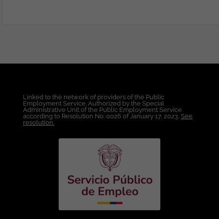
Experiencia trabajando con
Metodologías Ágiles. Conocimientos
Técnicos: Frontend: React
(Indispensable). JavaScript / TypeScript.
HTML5 y CSS3. Angular (Deseable).
Backend: Python (FastAPI, Flask o
Django) Indispensable. Conocimientos en
Java (Spring Boot), .NET Core/C# o
Node.js (Express o NestJS) serán
valorados. Bases de datos: SQL Server.
Linked to the network of providers of the Public
PostgreSQL. MySQL. MongoDB
Employment Service. Authorized by the Special
(Deseable). Cloud - AWS (Indispensable):
Administrative Unit of the Public Employment Service
according to Resolution No. 0026 of January 17, 2023,
See
Experiencia en EC2, RDS, S3, Lambda y
resolution.
API Gateway. Conocimientos en Azure o
Google Cloud Platform (Deseables).
DevOps - Git. - Docker. CI/CD.
SonarQube. Pruebas unitarias e
integración. Te ofrecemos: Contrato a
término indefinido directamente con la
compañía. Salario competitivo, acorde
con la experiencia y el perfil. Horario de
oficina de lunes a viernes. Beneficios
corporativos y plan de bienestar.