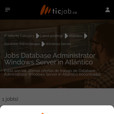
IT Jobs by Category
Latest postings
Atlántico
Database Administrator
Windows Server
Jobs Database Administrator
Windows Server in Atlántico
Estás son las últimas ofertas de trabajo de Database
Administrator Windows Server in Atlántico encontradas.
1
job(s)