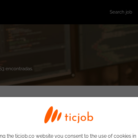
Search job
SS3 encontradas.
ng the ticjob.co website you consent to the use of cookies in