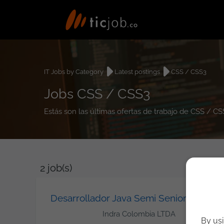
IT Jobs by Category
Latest postings
CSS / CSS3
Jobs CSS / CSS3
Estás son las últimas ofertas de trabajo de CSS / C
2
job(s)
Desarrollador Java Semi Senior
Indra Colombia LTDA
By usi