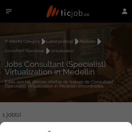
IT Jobs by Category
Latest postings
Medellín
Consultant (Specialist)
Virtualization
Jobs Consultant (Specialist)
Virtualization in Medellín
Estás son las últimas ofertas de trabajo de Consultant
(Specialist) Virtualization in Medellín encontradas.
1
job(s)