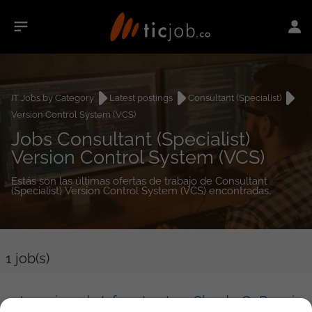
IT Jobs by Category
Latest postings
Consultant (Specialist)
Version Control System (VCS)
Jobs Consultant (Specialist)
Version Control System (VCS)
Estás son las últimas ofertas de trabajo de Consultant
(Specialist) Version Control System (VCS) encontradas.
1
job(s)
Ingeniero de Infraestructura Cloud y OnPremise (AWS)