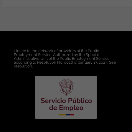
Aprovisionamiento y Administración de
Infraestructura OnPremise Virtualización
de Máquinas y Administración de
entornos VMware y/o Hyper-V.
Administración de Sistemas Operativos
Windows Server y Linux. Gestión de
Accesos, Usuarios y Permisos Soporte y
Operación de Infraestructura
Linked to the network of providers of the Public
Tecnológica, Administración Básica de
Employment Service. Authorized by the Special
Redes y Conectividad Conocimientos
Administrative Unit of the Public Employment Service
according to Resolution No. 0026 of January 17, 2023,
See
técnicos: Infraestructura y virtualización:
resolution.
(VMware ESXi / vCenter,
Provisionamiento de máquinas virtuales,
Administración de snapshots y alta
disponibilidad). Sistemas operativos:
(Windows Server y Linux (Ubuntu,
Debian, Rocky, RHEL o similares).
Networking: (TCP/IP, VLANs, VPN, DNS,
DHCP, Firewalls, Balanceadores de
carga). Cloud AWS ( EC2, VPC, IAM, S3,
Route 53, CloudWatch, Security Groups,
VPN Site-to-Site. Automatización y