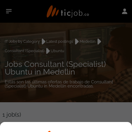
IT Jobs by Category
Latest postings
Medellín
Consultant (Specialist)
Ubuntu
Jobs Consultant (Specialist)
Ubuntu in Medellín
Estás son las últimas ofertas de trabajo de Consultant
(Specialist) Ubuntu in Medellín encontradas.
1
job(s)