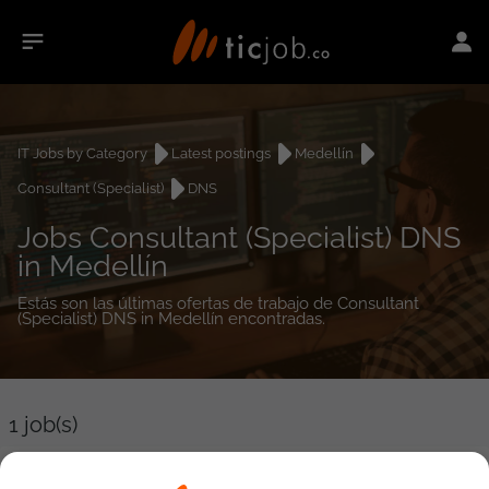
IT Jobs by Category
Latest postings
Medellín
Consultant (Specialist)
DNS
Jobs Consultant (Specialist) DNS
in Medellín
Estás son las últimas ofertas de trabajo de Consultant
(Specialist) DNS in Medellín encontradas.
1
job(s)