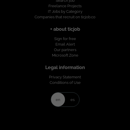
Search job
Freelance Projects
IT Jobs by Category
Companies that recruit on ticjob.co
+ about ticjob
Sign for free
Email Alert
Our partners
Microsoft Zone
Legal information
Privacy Statement
Conditions of Use
en
es