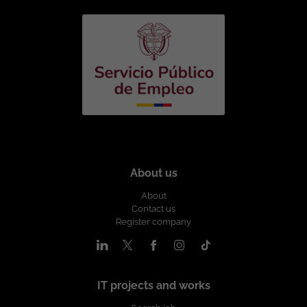
carga). Cloud AWS ( EC2, VPC, IAM, S3,
Route 53, CloudWatch, Security Groups,
VPN Site-to-Site. Automatización y
herramientas: (Terraform, Bash o
PowerShell, GIT (deseable). Condiciones
Laborales: Ubicación: Medellín.
Modalidad: Presencial. Tipo de Contrato:
A término indefinido. Salario: A convenir
de acuerdo a la experiencia. Horario:
Lunes a viernes en horario de oficina.
Disponibilidad para atención Stand By
según operación. Valoramos perfiles con
experiencia en ambientes híbridos,
About us
buenas prácticas de seguridad,
monitoreo y continuidad operativa. Esta
About
vacante es divulgada a través de ticjob.co
Contact us
Register company
IT projects and works