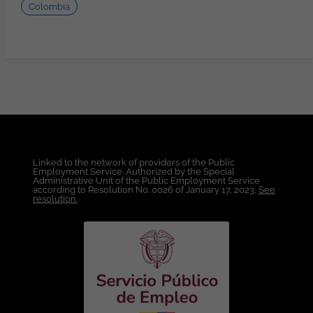
Colombia
Exequial grupo familiar. Cobertura al
100% de las incapacidades. Celebración
fechas especiales. Media jornada laboral
por cumpleaños. Actividades de
integración, etc. Póliza de salud.
Formación: Técnica ofrecida por la
Empresa y remunerada al 100%.
Condiciones Laborales: Lugar de Trabajo:
Colombia. Modalidad de Trabajo: 100%
Teletrabajo. Tipo de Contrato: A Término
Indefinido. Rango Salarial: A convenir de
Linked to the network of providers of the Public
acuerdo con la experiencia y en función
Employment Service. Authorized by the Special
de la cualificación. Horario: Lunes a
Administrative Unit of the Public Employment Service
according to Resolution No. 0026 of January 17, 2023,
See
viernes de 5:00 a.m. a 3:00 p.m. con algún
resolution.
sábado alterno. Esta oferta de trabajo es
publicada bajo la propiedad exclusiva de
ticjob.co