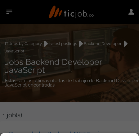
IT Jobs by Category
Latest postings
Backend Developer
JavaScript
Jobs Backend Developer
JavaScript
Estás son las últimas ofertas de trabajo de Backend Developer
JavaScript encontradas.
1
job(s)
Desarrollador Backend .NET Senior