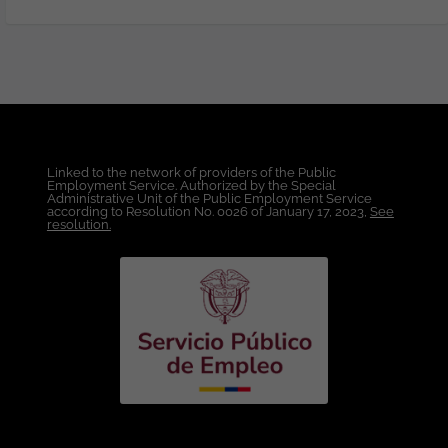
requeridas: Valoramos la proactividad en
el entorno laboral. Capacidad de
resolución de problemas, así como
comunicación asertiva. Atención al
detalle y apertura a nuevos retos de
conocimiento que puedan surgir en el
entorno en el que te encuentres.
Beneficios: Seguro de vida desde el día 1.
Linked to the network of providers of the Public
Certificaciones patrocinadas. Bonos de
Employment Service. Authorized by the Special
referidos. Plan de carrera. Fondo de
Administrative Unit of the Public Employment Service
according to Resolution No. 0026 of January 17, 2023,
See
empleados, entre otros. Condiciones de
resolution.
Trabajo: Ubicación: Bogotá. Modo de
Trabajo: Hibrido.(2/3) Tipo de Contrato: A
término indefinido. Salario: A convenir
con base en la experiencia. Horario:
lunes a viernes. Si te interesa y cumples
el perfil, ¡en SETI estaremos felices de
conocerte! Esta oferta de trabajo es
publicada bajo la propiedad exclusiva de
ticjob.co