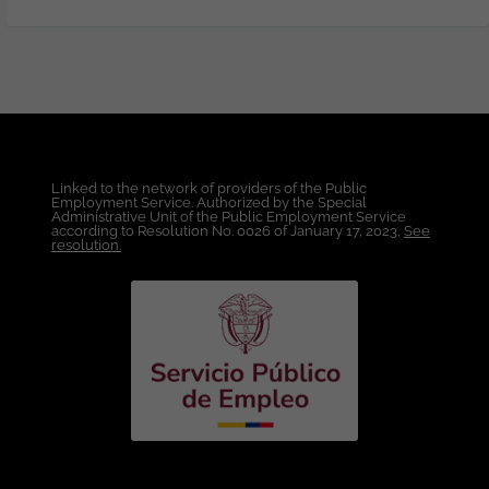
Informática, Electrónica. Con Tarjeta
Profesional o disponibilidad para
tramitarla. Es indispensable que tengan
experiencia en alguna aseguradora. Más
de tres (3) años de experiencia laboral en
Desarrollo con Java y Spring Boot
Indispensable. Experiencia con Java 8 +,
Spring Framework, Spring Boot,
Linked to the network of providers of the Public
Primefaces, Javascript, Microservicios y
Employment Service. Authorized by the Special
BD Oracle. Indispensable. Tomcat 9+,
Administrative Unit of the Public Employment Service
according to Resolution No. 0026 of January 17, 2023,
See
Linux RedHat, Java Server Faces,
resolution.
SubVersión, GIT - GitHub, GitHub Copilot,
Log4J, Docker, HTML, CSS, Bootstrap,
Jquery, AWS Cloud, PL/SQL, Oracle,
DevSecOps, Integración de plataformas,
Codificación segura OWASP. Motivos por
los que te encantará ser un #Minsaiter:
Trabajo en modalidad 100% remota,
Colombia. Conciliación y equilibrio
Carrera profesional y formación continua
adaptada a tus necesidades y
motivaciones. Contrato indefinido y