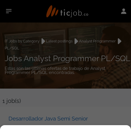
IT Jobs by Category
Latest postings
Analyst Programmer
PL/SQL
Jobs Analyst Programmer PL/SQL
Estás son las últimas ofertas de trabajo de Analyst
Programmer PL/SQL encontradas.
1
job(s)
Desarrollador Java Semi Senior
Indra Colombia LTDA