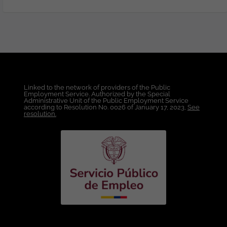
Informática, Electrónica. Con Tarjeta
Profesional o disponibilidad para
tramitarla. Es indispensable que tengan
experiencia en alguna aseguradora. Más
de tres (3) años de experiencia laboral en
Desarrollo con Java y Spring Boot
Indispensable. Experiencia con Java 8 +,
Spring Framework, Spring Boot,
Linked to the network of providers of the Public
Primefaces, Javascript, Microservicios y
Employment Service. Authorized by the Special
BD Oracle. Indispensable. Tomcat 9+,
Administrative Unit of the Public Employment Service
according to Resolution No. 0026 of January 17, 2023,
See
Linux RedHat, Java Server Faces,
resolution.
SubVersión, GIT - GitHub, GitHub Copilot,
Log4J, Docker, HTML, CSS, Bootstrap,
Jquery, AWS Cloud, PL/SQL, Oracle,
DevSecOps, Integración de plataformas,
Codificación segura OWASP. Motivos por
los que te encantará ser un #Minsaiter:
Trabajo en modalidad 100% remota,
Colombia. Conciliación y equilibrio
Carrera profesional y formación continua
adaptada a tus necesidades y
motivaciones. Contrato indefinido y