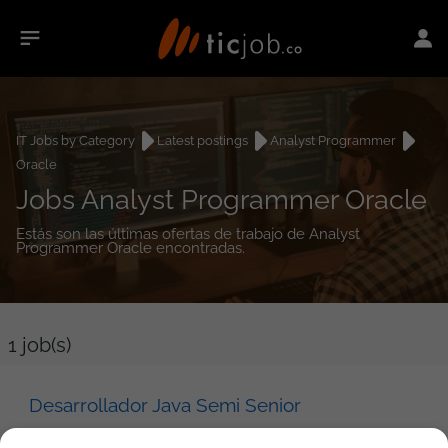
IT Jobs by Category
Latest postings
Analyst Programmer
Oracle
Jobs Analyst Programmer Oracle
Estás son las últimas ofertas de trabajo de Analyst
Programmer Oracle encontradas.
1
job(s)
Desarrollador Java Semi Senior
Indra Colombia LTDA