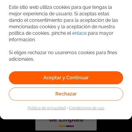
Este sitio web utiliza cookies para que tengas la
mejor experiencia de usuario. Si aceptas estas
dando el consentimiento para la aceptación de las
mencionadas cookies y la aceptación de nuestra
política de cookies, pinche el
enlace
para mayor
información.
Si eliges rechazar no usaremos cookies para fines
adicionales.
Vinculado a la red de prestadores del Servicio Público de
Empleo. Autorizado por la Unidad Administrativa Especial
del Servicio Público de Empleo según Resolución No.
Aceptar y Continuar
0026 del 17 de Enero de 2023,
Ver resolución.
Rechazar
Política de privacidad
-
Condiciones de uso