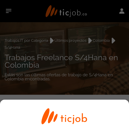
Trabajos IT por Categoría
Últimos proyectos
Colombia
S/4Hana
Trabajos Freelance S/4Hana en
Colombia
Estás son las últimas ofertas de trabajo de S/4Hana en
Colombia encontradas.
0
empleos encontrados
Búsqueda avanzada