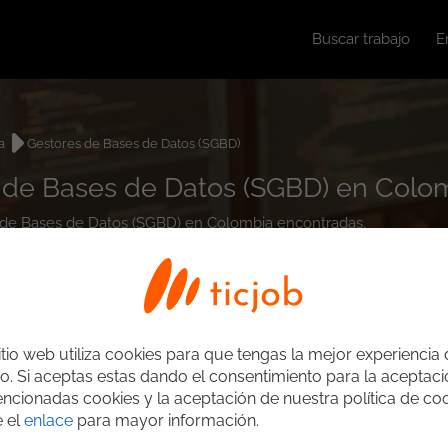
Buscar trabajo
E
a
Gestores de Bases de Datos (SGBD)
s de Bases de Datos (SGBD) en Colo
es de Bases de Datos (SGBD) en Colombia encontradas.
itio web utiliza cookies para que tengas la mejor experiencia
o. Si aceptas estas dando el consentimiento para la aceptac
ncionadas cookies y la aceptación de nuestra política de coo
e el
enlace
para mayor información.