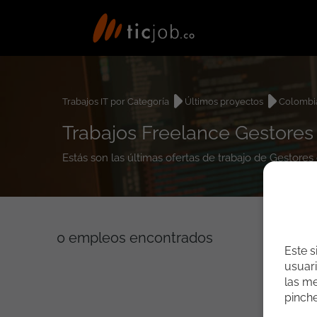
Trabajos IT por Categoría
Últimos proyectos
Colombi
Trabajos Freelance Gestore
Estás son las últimas ofertas de trabajo de Gestor
0
empleos encontrados
Este s
usuari
las me
pinch