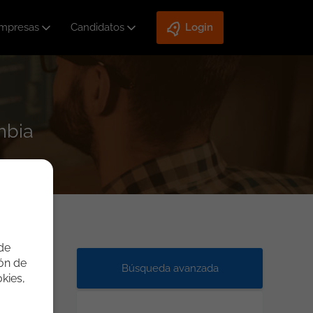
mpresas
Candidatos
Login
mbia
 de
ión de
Búsqueda avanzada
kies,