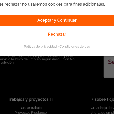
ges rechazar no usaremos cookies para fines adicionales.
Aceptar y Continuar
Rechazar
Política de privacidad
-
Condiciones de uso
l Servicio Público de Empleo. Autorizado por la
Servicio Público de Empleo según Resolución No.
esolución.
Trabajos y proyectos IT
+ sobre tic
Buscar trabajo
Crear hoja de 
Proyectos Freelance
Alerta de emp