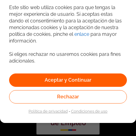
Este sitio web utiliza cookies para que tengas la
mejor experiencia de usuario. Si aceptas estas
dando el consentimiento para la aceptación de las
mencionadas cookies y la aceptación de nuestra
política de cookies, pinche el
enlace
para mayor
información.
Si eliges rechazar no usaremos cookies para fines
adicionales.
Vinculado a la red de prestadores del Servicio Público de
Empleo. Autorizado por la Unidad Administrativa Especial
del Servicio Público de Empleo según Resolución No.
Aceptar y Continuar
0026 del 17 de Enero de 2023,
Ver resolución.
Rechazar
Política de privacidad
-
Condiciones de uso