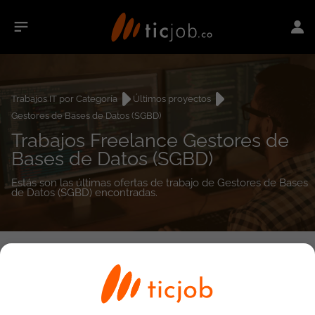
Trabajos IT por Categoría
Últimos proyectos
Gestores de Bases de Datos (SGBD)
Trabajos Freelance Gestores de
Bases de Datos (SGBD)
Estás son las últimas ofertas de trabajo de Gestores de Bases
de Datos (SGBD) encontradas.
0
empleos encontrados
Búsqueda avanzada