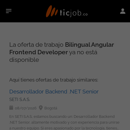
La oferta de trabajo
Bilingual Angular
Frontend Developer
ya no está
disponible
Aquí tienes ofertas de trabajo similares:
Desarrollador Backend .NET Senior
SETI S.A.S.
08/07/2026
Bogotá
En SETI S.A.S, estamos buscando un: Desarrollador Backend
.NET Senior, altamente motivado y con experiencia para unirse
a nuestro equipo. Si eres apasionado por la tecnología, tienes