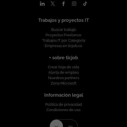
social. Esta oferta de trabajo es publicada bajo la propiedad
exclusiva de ticjob.co
Trabajos y proyectos IT
Buscar trabajo
Proyectos Freelance
Trabajos IT por Categoría
Empresas en ticjob.co
+ sobre ticjob
Crear hoja de vida
Alerta de empleo
Nuestros partners
Zona Microsoft
Información legal
Política de privacidad
Condiciones de uso
es
en