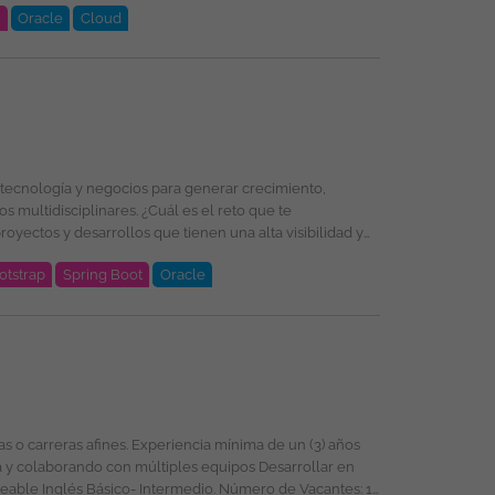
t
Oracle
Cloud
oud, PL/SQL, Oracle, DevSecOps, Integración de
selección, formación y promoción ofreciendo un entorno
énero, religión, etnia, estado civil o cualquier otra
otstrap
Spring Boot
Oracle
oud, PL/SQL, Oracle, DevSecOps, Integración de
selección, formación y promoción ofreciendo un entorno
énero, religión, etnia, estado civil o cualquier otra