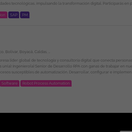
é esperamos por tu parte? Ingeniería de Sistemas, Computación, Informática,
ion
SAP
PM
bas masivas de procesos automatizados. Motivos por los
e oportunidades en su selección, formación y promoción ofreciendo un ento
Amazonas, Antioquia, Arauca, Atlántico, Bolívar, Boyacá, Caldas, Caquetá, Casanare, Cauca, Cesar, Chocó, Córdoba, Cundinamarca, Guainía, Guaviare, Huila, La Guajira, Magdalena, Meta, Nariño, Norte de Santander, Putumayo, Quindío, Risaralda, Santander, Sucre, Tolima, Valle del Cauca, Vaupés, Vichada, San Andrés, Providencia y Santa Catalina, Bogotá
idad o expresión de género, religión, etnia, estado civil o cualquier otra circuns
Software
Robot Process Automation
con herramientas como UiPath, Automation
por
: Lugar de Trabajo: Colombia. Modalidad de Trabajo: Remoto. Tipo de