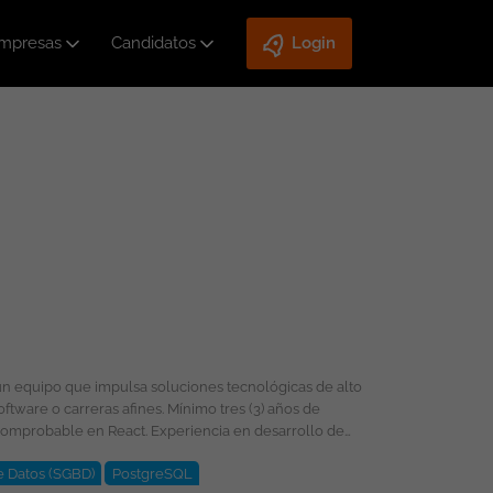
mpresas
Candidatos
Login
e Datos (SGBD)
PostgreSQL