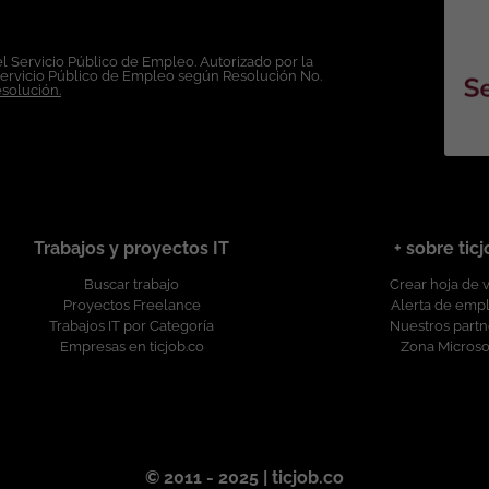
e trate con respeto y dignidad a las personas, procurando el desarrollo p
l Servicio Público de Empleo. Autorizado por la
reciendo un entorno de trabajo libre de cualquier discriminación por mot
Servicio Público de Empleo según Resolución No.
identidad o expresión de género, religión, etnia, estado civil o cualquier otr
esolución.
Trabajos y proyectos IT
+ sobre tic
Buscar trabajo
Crear hoja de 
Proyectos Freelance
Alerta de emp
Trabajos IT por Categoría
Nuestros partn
Empresas en ticjob.co
Zona Microso
© 2011 - 2025 | ticjob.co