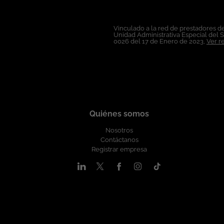
Contrato: A término indefinido. Salario: A convenir de acuerdo a la experiencia. Horarios: Lunes a viernes de 8:00 a.m. a 5:30 p.m. Minsait, technology for a more human future! Nuestro
compromiso es promover ambientes de trabajo en los que s
Vinculado a la red de prestadores de
oportunidades en su selección, formación y promoción of
Unidad Administrativa Especial del 
0026 del 17 de Enero de 2023,
Ver r
Quiénes somos
Nosotros
Contáctanos
Registrar empresa