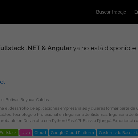
Buscar trabajo
E
ullstack .NET & Angular
ya no está disponible
ct
Amazonas, Antioquia, Arauca, Atlántico, Bolívar, Boyacá, Caldas, Caquetá, Casanare, Cauca, Cesar, Chocó, Córdoba, Cundinamarca, Guainía, Guaviare, Huila, La Guajira, Magdalena, Meta, Nariño, Norte de Santander, Putumayo, Quindío, Risaralda, San Andrés, Providencia y Santa Catalina, Santander, Sucre, Tolima, Valle del Cauca, Vaupés, Vichada, Bogotá
Ágiles. Conocimientos
Fullstack
Java
Cloud
Google Cloud Platform
Gestores de Bases d