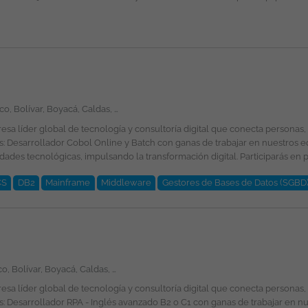
Amazonas, Antioquia, Arauca, Atlántico, Bolívar, Boyacá, Caldas, Caquetá, Casanare, Cauca, Cesar, Chocó, Córdoba, Cundinamarca, Guainía, Guaviare, Huila, La Guajira, Magdalena, Meta, Nariño, Norte de Santander, Putumayo, Quindío, Risaralda, Santander, Sucre, Tolima, Valle del Cauca, Vaupés, Vichada, San Andrés, Providencia y Santa Catalina, Bogotá
é esperamos por tu parte? Ingeniería de Sistemas, Computación, Informática,
CS
DB2
Mainframe
Middleware
Gestores de Bases de Datos (SGBD
ional de la plantilla y garantizando la igualdad de oportunidades en su 
Amazonas, Antioquia, Arauca, Atlántico, Bolívar, Boyacá, Caldas, Caquetá, Casanare, Cauca, Cesar, Chocó, Córdoba, Cundinamarca, Guainía, Guaviare, Huila, La Guajira, Magdalena, Meta, Nariño, Norte de Santander, Putumayo, Quindío, Risaralda, San Andrés, Providencia y Santa Catalina, Santander, Sucre, Tolima, Valle del Cauca, Vaupés, Vichada, Bogotá
e género, edad, discapacidad, orientación sexual, identidad o expresión de g
e es divulgada a través de ticjob.co