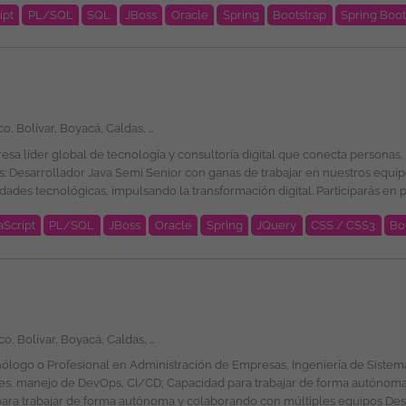
ipt
PL/SQL
SQL
JBoss
Oracle
Spring
Bootstrap
Spring Boo
ub, GitHub Copilot, Log4J, Docker, HTML, CSS, Bootstrap, JQuery, AWS Cl
exible. Programas de
Amazonas, Antioquia, Arauca, Atlántico, Bolívar, Boyacá, Caldas, Caquetá, Casanare, Cauca, Cesar, Chocó, Córdoba, Cundinamarca, Guainía, Guaviare, Huila, La Guajira, Magdalena, Meta, Nariño, Norte de Santander, Putumayo, Quindío, Risaralda, Santander, Sucre, Tolima, Valle del Cauca, Vaupés, Vichada, San Andrés, Providencia y Santa Catalina, Bogotá
ional de la plantilla y garantizando la igualdad de oportunidades en su 
e género, edad, discapacidad, orientación sexual, identidad o expresión de g
e es divulgada a través de ticjob.co
é esperamos por tu parte? Ingeniería de Sistemas, Computación, Informática,
aScript
PL/SQL
JBoss
Oracle
Spring
JQuery
CSS / CSS3
Bo
ub, GitHub Copilot, Log4J, Docker, HTML, CSS, Bootstrap, Jquery, AWS Cl
exible. Programas de
Amazonas, Antioquia, Arauca, Atlántico, Bolívar, Boyacá, Caldas, Caquetá, Casanare, Cauca, Cesar, Chocó, Córdoba, Cundinamarca, Guainía, Guaviare, Huila, La Guajira, Magdalena, Meta, Nariño, Norte de Santander, Putumayo, Quindío, Risaralda, Santander, Sucre, Tolima, Valle del Cauca, Vaupés, Vichada, San Andrés, Providencia y Santa Catalina, Bogotá
ional de la plantilla y garantizando la igualdad de oportunidades en su 
e género, edad, discapacidad, orientación sexual, identidad o expresión de g
e es divulgada a través de ticjob.co
ónoma y colaborando con múltiples equipos Deseable Inglés Básico- Intermedio. Número de Vacantes: 1