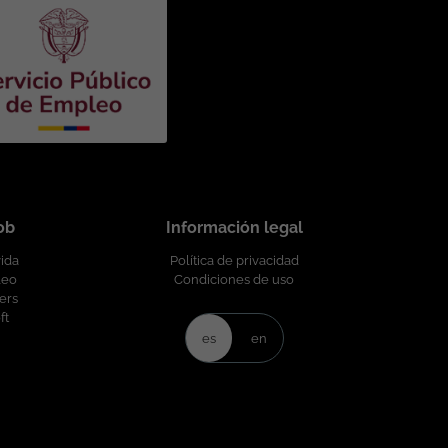
rofesional de la plantilla y garantizando la igualdad de
ivo de género, edad, discapacidad, orientación sexual,
a circunstancia personal o social. Esta vacante es divulgada a través de ticjob.co
job
Información legal
vida
Política de privacidad
leo
Condiciones de uso
ers
ft
es
en