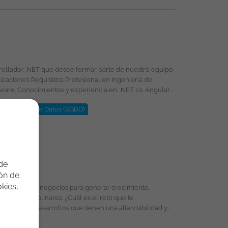
 Esta oferta de trabajo es publicada bajo la propiedad exclusiva de ticjob.co
rrollador .NET que desee formar parte de nuestro equipo
s de Bases de Datos (SGBD)
s: acceso al portafolio de
 de
ión de
kies,
ongoDB