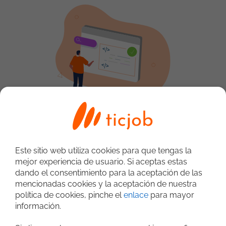
Busca
trabajo
Selecciona tus criterios en la matriz entre
Este sitio web utiliza cookies para que tengas la
roles, desarrollo, sistemas y negocio para
mejor experiencia de usuario. Si aceptas estas
avanzar en tu carrera profesional.
dando el consentimiento para la aceptación de las
mencionadas cookies y la aceptación de nuestra
Buscar trabajo
política de cookies, pinche el
enlace
para mayor
información.