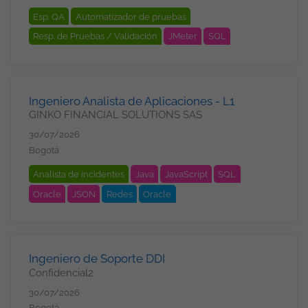
Andrés, Providencia y Santa
Esp. QA
Automatizador de pruebas
Catalina, Bogotá
Resp. de Pruebas / Validación
JMeter
SQL
Gestores de Bases de Datos (SGBD)
OracleDB
JIRA
Metodologías
Scrum
Ingeniero Analista de Aplicaciones - L1
GINKO FINANCIAL SOLUTIONS SAS
30/07/2026
Bogotá
Analista de incidentes
Java
JavaScript
SQL
Oracle
JSON
Redes
Oracle
Ingeniero de Soporte DDI
Confidencial2
30/07/2026
Bogotá