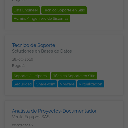
Data Engineer
Técnico Soporte en Sitio
Admin. / Ingeniero de Sistemas
Ingeniero de Ciberseguridad
Admin. Software
Linux
Redes
Cisco
DNS
Firewall
TCP/IP
VPN
WAN / LAN
Seguridad
Windows
Técnico de Soporte
Soluciones en Bases de Datos
Windows Server
28/07/2026
Bogotá
Soporte / Helpdesk
Técnico Soporte en Sitio
Seguridad
SharePoint
VMware
Virtualización
Analista de Proyectos-Documentador
Venta Equipos SAS
22/07/2026