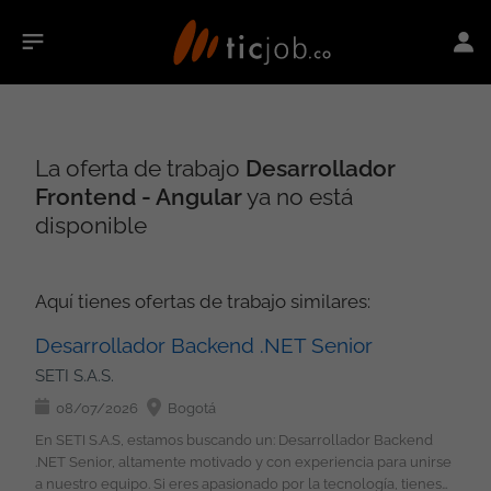
La oferta de trabajo
Desarrollador
Frontend - Angular
ya no está
disponible
Aquí tienes ofertas de trabajo similares:
Desarrollador Backend .NET Senior
SETI S.A.S.
08/07/2026
Bogotá
En SETI S.A.S, estamos buscando un: Desarrollador Backend
.NET Senior, altamente motivado y con experiencia para unirse
a nuestro equipo. Si eres apasionado por la tecnología, tienes