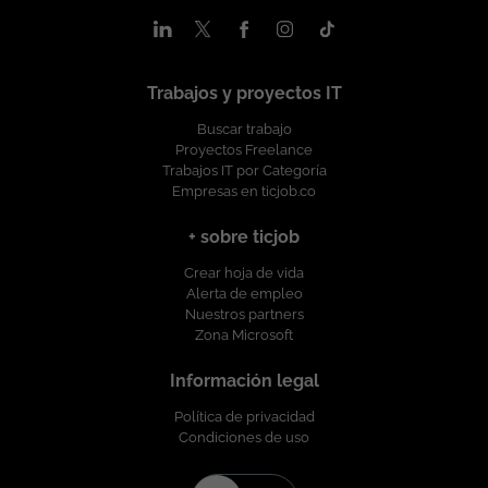
ofreciendo un entorno de trabajo libre de cualquier
discriminación por motivo de género, edad, discapacidad,
orientación sexual, identidad o expresión de género, religión,
etnia, estado civil o cualquier otra circunstancia personal o
Trabajos y proyectos IT
social. Esta vacante es divulgada a través de ticjob.co
Buscar trabajo
Proyectos Freelance
Trabajos IT por Categoría
Empresas en ticjob.co
+ sobre ticjob
Crear hoja de vida
Alerta de empleo
Nuestros partners
Zona Microsoft
Información legal
Política de privacidad
Condiciones de uso