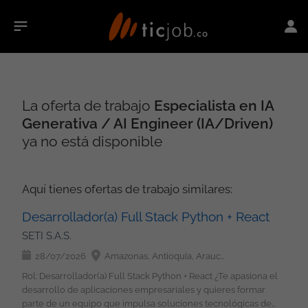
La oferta de trabajo
Especialista en IA
Generativa / AI Engineer (IA/Driven)
ya no está disponible
Aquí tienes ofertas de trabajo similares:
Desarrollador(a) Full Stack Python + React
SETI S.A.S.
28/07/2026
Amazonas, Antioquia, Arauca, Atlántico, Bolívar, Boyacá, Caldas, Caquetá, Casanare, Cauca, Cesar, Chocó, Córdoba, Cundinamarca, Guainía, Guaviare, Huila, La Guajira, Magdalena, Meta, Nariño, Norte de Santander, Putumayo, Quindío, Risaralda, San Andrés, Providencia y Santa Catalina, Santander, Sucre, Tolima, Valle del Cauca, Vaupés, Vichada, Bogotá
Rol: Desarrollador(a) Full Stack Python + React ¿Te apasiona el
desarrollo de aplicaciones empresariales y quieres formar
parte de un equipo que impulsa soluciones tecnológicas de