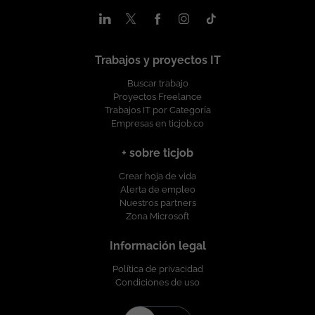
ofreciendo un entorno de trabajo libre de cualquier
discriminación por motivo de género, edad, discapacidad,
orientación sexual, identidad o expresión de género, religión,
etnia, estado civil o cualquier otra circunstancia personal o
Trabajos y proyectos IT
social. Esta vacante es divulgada a través de ticjob.co
Buscar trabajo
Proyectos Freelance
Trabajos IT por Categoría
Empresas en ticjob.co
+ sobre ticjob
Crear hoja de vida
Alerta de empleo
Nuestros partners
Zona Microsoft
Información legal
Política de privacidad
Condiciones de uso