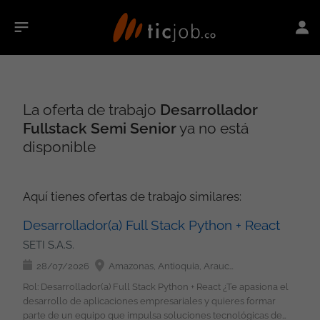
La oferta de trabajo
Desarrollador
Fullstack Semi Senior
ya no está
disponible
Aquí tienes ofertas de trabajo similares:
Desarrollador(a) Full Stack Python + React
SETI S.A.S.
28/07/2026
Amazonas, Antioquia, Arauca, Atlántico, Bolívar, Boyacá, Caldas, Caquetá, Casanare, Cauca, Cesar, Chocó, Córdoba, Cundinamarca, Guainía, Guaviare, Huila, La Guajira, Magdalena, Meta, Nariño, Norte de Santander, Putumayo, Quindío, Risaralda, San Andrés, Providencia y Santa Catalina, Santander, Sucre, Tolima, Valle del Cauca, Vaupés, Vichada, Bogotá
Rol: Desarrollador(a) Full Stack Python + React ¿Te apasiona el
desarrollo de aplicaciones empresariales y quieres formar
parte de un equipo que impulsa soluciones tecnológicas de