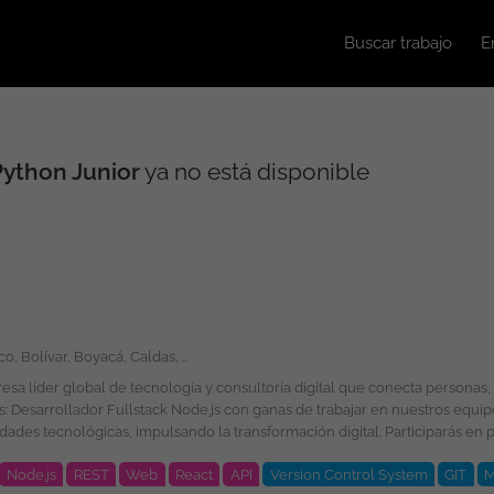
Buscar trabajo
E
Python Junior
ya no está disponible
Amazonas, Antioquia, Arauca, Atlántico, Bolívar, Boyacá, Caldas, Caquetá, Casanare, Cauca, Cesar, Chocó, Córdoba, Cundinamarca, Guainía, Guaviare, Huila, La Guajira, Magdalena, Meta, Nariño, Norte de Santander, Putumayo, Quindío, Risaralda, Santander, Sucre, Tolima, Valle del Cauca, Vaupés, Vichada, San Andrés, Providencia y Santa Catalina, Bogotá
é esperamos por tu parte? Ingeniería de Sistemas, Computación, Informática,
Node.js
REST
Web
React
API
Version Control System
GIT
M