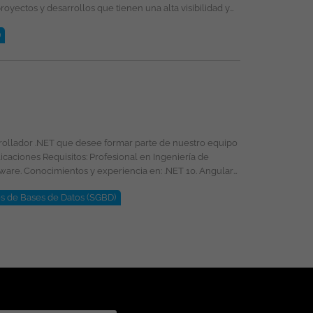
rofesional de la plantilla y garantizando la igualdad de
ivo de género, edad, discapacidad, orientación sexual,
)
a circunstancia personal o social. Esta vacante es divulgada a través de ticjob.co
selección, formación y promoción ofreciendo un entorno
énero, religión, etnia, estado civil o cualquier otra
rrollador .NET que desee formar parte de nuestro equipo
s de Bases de Datos (SGBD)
s: acceso al portafolio de