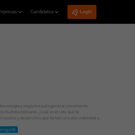
mpresas
Candidatos
Login
ongoDB