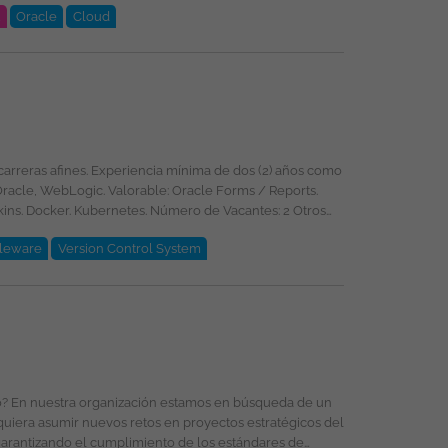
t
Oracle
Cloud
oud, PL/SQL, Oracle, DevSecOps, Integración de
selección, formación y promoción ofreciendo un entorno
énero, religión, etnia, estado civil o cualquier otra
leware
Version Control System
quiera asumir nuevos retos en proyectos estratégicos del