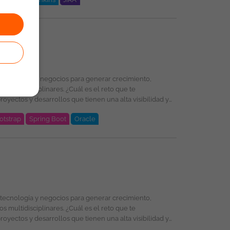
otstrap
Spring Boot
Oracle
oud, PL/SQL, Oracle, DevSecOps, Integración de
selección, formación y promoción ofreciendo un entorno
énero, religión, etnia, estado civil o cualquier otra