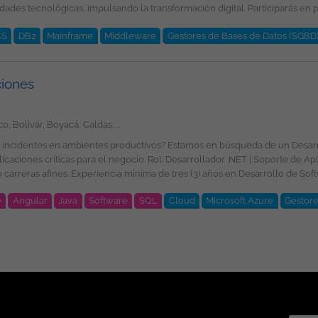
e trate con respeto y dignidad a las personas, procurando el desarrollo p
é esperamos por tu parte? Ingeniería de Sistemas, Computación, Informática,
reciendo un entorno de trabajo libre de cualquier discriminación por mot
CS
DB2
Mainframe
Middleware
Gestores de Bases de Datos (SGBD
identidad o expresión de género, religión, etnia, estado civil o cualquier otr
ciones
ional de la plantilla y garantizando la igualdad de oportunidades en su 
Amazonas, Antioquia, Arauca, Atlántico, Bolívar, Boyacá, Caldas, Caquetá, Casanare, Cauca, Cesar, Chocó, Córdoba, Cundinamarca, Guainía, Guaviare, Huila, La Guajira, Magdalena, Meta, Nariño, Norte de Santander, Putumayo, Quindío, Risaralda, San Andrés, Providencia y Santa Catalina, Santander, Sucre, Tolima, Valle del Cauca, Vaupés, Vichada, Bogotá
e género, edad, discapacidad, orientación sexual, identidad o expresión de g
 de incidentes en ambientes productivos? Estamos en búsqueda de un Desa
e es divulgada a través de ticjob.co
ET | Soporte de Aplicaciones Requisitos: Profesional en Ingeniería de
imientos y experiencia en: .NET 10. Angular
e
Angular
Java
Software
SQL
Cloud
Microsoft Azure
Gestore
 jornadas nocturnas y días festivos, de acuerdo con las necesidades del servicio. Beneficio
o