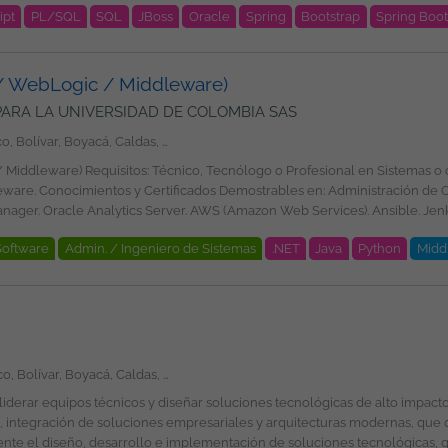
ipt
PL/SQL
SQL
JBoss
Oracle
Spring
Bootstrap
Spring Boo
ub, GitHub Copilot, Log4J, Docker, HTML, CSS, Bootstrap, JQuery, AWS Cl
 / WebLogic / Middleware)
exible. Programas de
PARA LA UNIVERSIDAD DE COLOMBIA SAS
Amazonas, Antioquia, Arauca, Atlántico, Bolívar, Boyacá, Caldas, Caquetá, Casanare, Cauca, Cesar, Chocó, Córdoba, Cundinamarca, Guainía, Guaviare, Huila, La Guajira, Magdalena, Meta, Nariño, Norte de Santander, Putumayo, Quindío, Risaralda, San Andrés, Providencia y Santa Catalina, Santander, Sucre, Tolima, Valle del Cauca, Vaupés, Vichada, Bogotá
ional de la plantilla y garantizando la igualdad de oportunidades en su 
e género, edad, discapacidad, orientación sexual, identidad o expresión de g
e Forms / Reports.
e es divulgada a través de ticjob.co
Software
Admin. / Ingeniero de Sistemas
.NET
Java
Python
Midd
opiedad exclusiva de ticjob.co
Amazonas, Antioquia, Arauca, Atlántico, Bolívar, Boyacá, Caldas, Caquetá, Casanare, Cauca, Cesar, Chocó, Córdoba, Cundinamarca, Guainía, Guaviare, Huila, La Guajira, Magdalena, Meta, Nariño, Norte de Santander, Putumayo, Quindío, Risaralda, San Andrés, Providencia y Santa Catalina, Santander, Sucre, Tolima, Valle del Cauca, Vaupés, Vichada, Bogotá
, integración de soluciones empresariales y arquitecturas modernas, que 