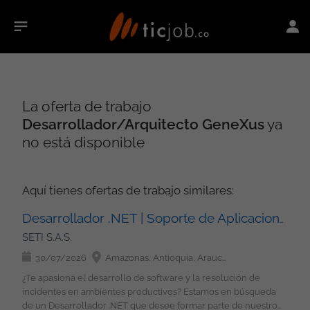
La oferta de trabajo
Desarrollador/Arquitecto GeneXus
ya
no está disponible
Aquí tienes ofertas de trabajo similares:
Desarrollador .NET | Soporte de Aplicaciones
SETI S.A.S.
30/07/2026
Amazonas, Antioquia, Arauca, Atlántico, Bolívar, Boyacá, Caldas, Caquetá, Casanare, Cauca, Cesar, Chocó, Córdoba, Cundinamarca, Guainía, Guaviare, Huila, La Guajira, Magdalena, Meta, Nariño, Norte de Santander, Putumayo, Quindío, Risaralda, San Andrés, Providencia y Santa Catalina, Santander, Sucre, Tolima, Valle del Cauca, Vaupés, Vichada, Bogotá
¿Te apasiona el desarrollo de software y la resolución de
incidentes en ambientes productivos? Estamos en búsqueda
de un Desarrollador .NET que desee formar parte de nuestro