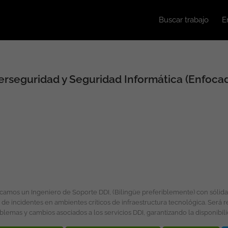
Buscar trabajo
E
berseguridad y Seguridad Informática (Enfoca
es críticos de infraestructura tecnológica. Será responsable de brindar soporte técnico de primer y
lemas y cambios asociados a los servicios DDI, garantizando la disponibilid
on el área técnica de usuarios, fabricantes y proveedores, asegurando el c