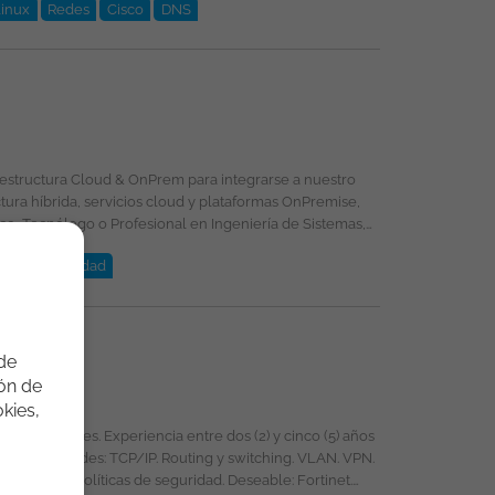
Linux
Redes
Cisco
DNS
PN
Seguridad
vos: (Windows Server y
 de
ión de
s con experiencia en ambientes híbridos, buenas prácticas de seguridad, monitoreo y continuidad operativa. Esta vacante es divulgada a través de ticjob.co
kies,