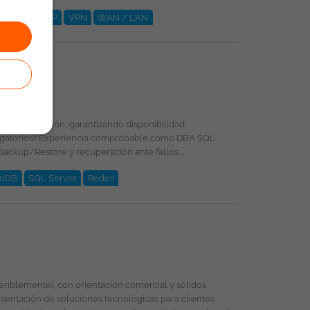
wall
TCP/IP
VPN
WAN / LAN
oDB
SQL Server
Redes
entación de soluciones tecnológicas para clientes