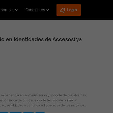
mpresas
Candidatos
Login
do en Identidades de Accesos)
ya
ad, estabilidad y continuidad operativa de los servicios
umplimiento de los acuerdos de nivel de servicio (SLA) y