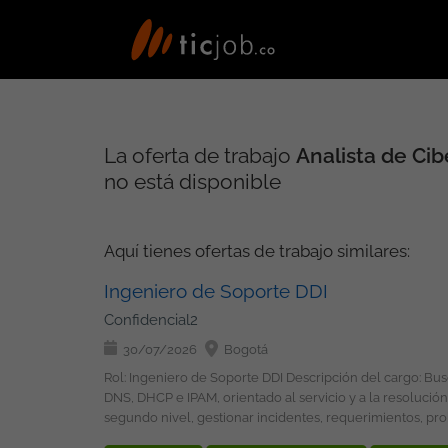
La oferta de trabajo
Analista de Ci
no está disponible
Aquí tienes ofertas de trabajo similares:
Ingeniero de Soporte DDI
Confidencial2
30/07/2026
Bogotá
Rol: Ingeniero de Soporte DDI Descripción del cargo: Buscamos un Ingeniero de Soporte DDI, (Bilingüe preferiblemente) con sólida experiencia en administración y soporte de plataformas
DNS, DHCP e IPAM, orientado al servicio y a la resolución de incidentes en ambient
segundo nivel, gestionar incidentes, requerimientos, prob
de red del cliente. Adicionalmente, deberá interactuar c