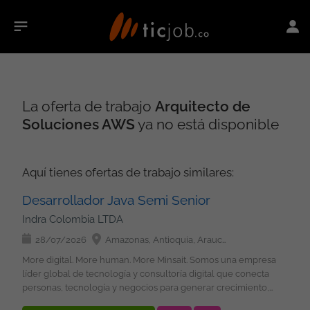
La oferta de trabajo
Arquitecto de
Soluciones AWS
ya no está disponible
Aquí tienes ofertas de trabajo similares:
Desarrollador Java Semi Senior
Indra Colombia LTDA
28/07/2026
Amazonas, Antioquia, Arauca, Atlántico, Bolívar, Boyacá, Caldas, Caquetá, Casanare, Cauca, Cesar, Chocó, Córdoba, Cundinamarca, Guainía, Guaviare, Huila, La Guajira, Magdalena, Meta, Nariño, Norte de Santander, Putumayo, Quindío, Risaralda, Santander, Sucre, Tolima, Valle del Cauca, Vaupés, Vichada, San Andrés, Providencia y Santa Catalina, Bogotá
More digital. More human. More Minsait. Somos una empresa
líder global de tecnología y consultoría digital que conecta
personas, tecnología y negocios para generar crecimiento,
transformación e impacto positivo y sostenible. Buscamos: