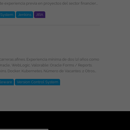
l System
Jenkins
JIRA
leware
Version Control System