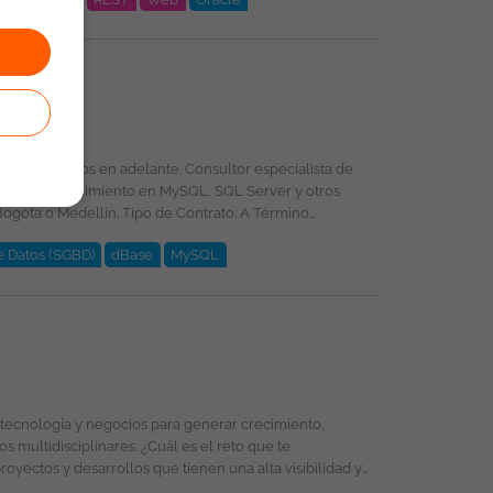
e Datos (SGBD)
dBase
MySQL