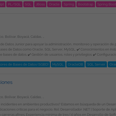
ipt
PL/SQL
SQL
JBoss
Oracle
Spring
Bootstrap
Spring Boo
ub, GitHub Copilot, Log4J, Docker, HTML, CSS, Bootstrap, JQuery, AWS Cl
exible. Programas de
Amazonas, Antioquia, Arauca, Atlántico, Bolívar, Boyacá, Caldas, Caquetá, Casanare, Cauca, Cesar, Chocó, Córdoba, Cundinamarca, Guainía, Guaviare, Huila, La Guajira, Magdalena, Meta, Nariño, Norte de Santander, Putumayo, Quindío, Risaralda, San Andrés, Providencia y Santa Catalina, Santander, Sucre, Tolima, Valle del Cauca, Vaupés, Vichada, Bogotá
ional de la plantilla y garantizando la igualdad de oportunidades en su 
Datos Junior para apoyar la administración, monitoreo y operación de plata
e género, edad, discapacidad, orientación sexual, identidad o expresión de g
e es divulgada a través de ticjob.co
stración de backups. ✔️ Revisión y análisis de
ores de Bases de Datos (SGBD)
MySQL
OracleDB
SQL Server
Ora
ciones
io: A convenir según experiencia. Esta oferta de trabajo es publicada bajo la propiedad exclusiva de ticjob.co
Amazonas, Antioquia, Arauca, Atlántico, Bolívar, Boyacá, Caldas, Caquetá, Casanare, Cauca, Cesar, Chocó, Córdoba, Cundinamarca, Guainía, Guaviare, Huila, La Guajira, Magdalena, Meta, Nariño, Norte de Santander, Putumayo, Quindío, Risaralda, San Andrés, Providencia y Santa Catalina, Santander, Sucre, Tolima, Valle del Cauca, Vaupés, Vichada, Bogotá
 de incidentes en ambientes productivos? Estamos en búsqueda de un Desa
ET | Soporte de Aplicaciones Requisitos: Profesional en Ingeniería de
imientos y experiencia en: .NET 10. Angular