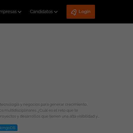
mpresas
Candidatos
Login
ongoDB