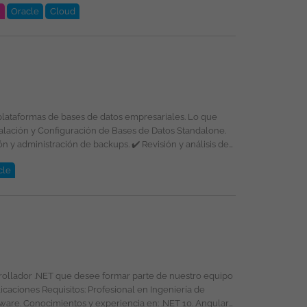
t
Oracle
Cloud
oud, PL/SQL, Oracle, DevSecOps, Integración de
selección, formación y promoción ofreciendo un entorno
formas de bases de datos empresariales. Lo que
énero, religión, etnia, estado civil o cualquier otra
cle
rrollador .NET que desee formar parte de nuestro equipo