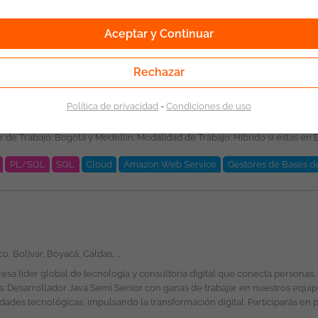
s e índices
Aceptar y Continuar
Rechazar
 soluciones tecnológicas
Política de privacidad
-
Condiciones de uso
tamos a postularte. Esta oferta laboral es publicada bajo la propiedad exclusiva de ticjob.co.
S, opcional: conocimiento en MySQL, SQL Server y otros
Indefinido. Salario: A convenir de acuerdo a la experiencia. Esta vacante es divulgada a través de ticjob.co
PL/SQL
SQL
Cloud
Amazon Web Service
Gestores de Bases d
Amazonas, Antioquia, Arauca, Atlántico, Bolívar, Boyacá, Caldas, Caquetá, Casanare, Cauca, Cesar, Chocó, Córdoba, Cundinamarca, Guainía, Guaviare, Huila, La Guajira, Magdalena, Meta, Nariño, Norte de Santander, Putumayo, Quindío, Risaralda, Santander, Sucre, Tolima, Valle del Cauca, Vaupés, Vichada, San Andrés, Providencia y Santa Catalina, Bogotá
é esperamos por tu parte? Ingeniería de Sistemas, computación, informática,