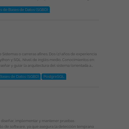
s de Bases de Datos (SGBD)
s: acceso al portafolio de
Bases de Datos (SGBD)
PostgreSQL
ring. Gestionar la seguridad,
- valor con etcd. Orquestación y
ollo de software, ya que asegura la detección temprana