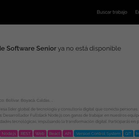
Buscar trabajo
E
de Software Senior
ya no está disponible
Amazonas, Antioquia, Arauca, Atlántico, Bolívar, Boyacá, Caldas, Caquetá, Casanare, Cauca, Cesar, Chocó, Córdoba, Cundinamarca, Guainía, Guaviare, Huila, La Guajira, Magdalena, Meta, Nariño, Norte de Santander, Putumayo, Quindío, Risaralda, Santander, Sucre, Tolima, Valle del Cauca, Vaupés, Vichada, San Andrés, Providencia y Santa Catalina, Bogotá
é esperamos por tu parte? Ingeniería de Sistemas, Computación, Informática,
Node.js
REST
Web
React
API
Version Control System
GIT
M