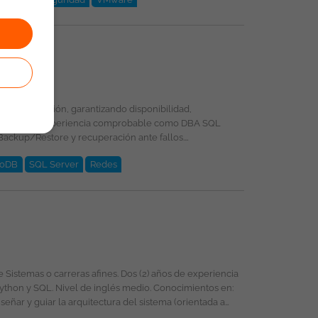
oDB
SQL Server
Redes
licada bajo la propiedad exclusiva de ticjob.co