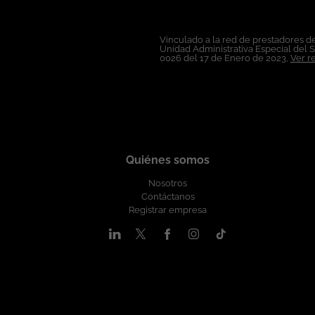
#OportunidadLaboral #Ingeniería #Infraestructura #VMware #HPE #TalentoTI #VentaEq
de ticjob.co
Vinculado a la red de prestadores de
Unidad Administrativa Especial del 
0026 del 17 de Enero de 2023,
Ver r
Quiénes somos
Nosotros
Contáctanos
Registrar empresa