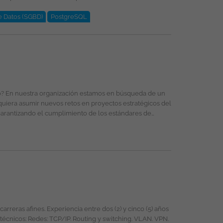
e Datos (SGBD)
PostgreSQL
 Esta oferta de trabajo es publicada bajo la propiedad exclusiva de ticjob.co
quiera asumir nuevos retos en proyectos estratégicos del
 de ingeniería y asegurar la entrega de soluciones