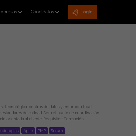
mpresas
Candidatos
Login
 estándares de calidad. Será el punto de coordinación
iente. Requisitos: Formación
odologías
Agile
PMP
Scrum