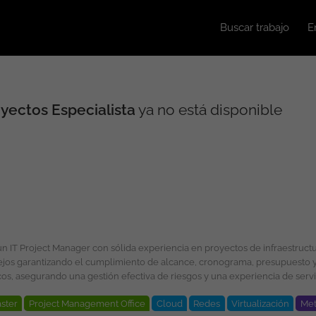
Buscar trabajo
E
yectos Especialista
ya no está disponible
ejos garantizando el cumplimiento de alcance, cronograma, presupuesto y
gurando una gestión efectiva de riesgos y una experiencia de servicio orientada al cl
ster
Project Management Office
Cloud
Redes
Virtualización
Met