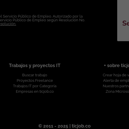
uipos #InfraestructuraTecnológica Esta oferta de trabajo es publicada bajo la propiedad exclusiva
l Servicio Público de Empleo. Autorizado por la
Servicio Público de Empleo según Resolución No.
esolución.
Trabajos y proyectos IT
+ sobre tic
Buscar trabajo
Crear hoja de 
Proyectos Freelance
Alerta de emp
Trabajos IT por Categoría
Nuestros partn
Empresas en ticjob.co
Zona Microso
© 2011 - 2025 | ticjob.co