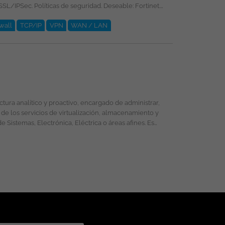
wall
TCP/IP
VPN
WAN / LAN