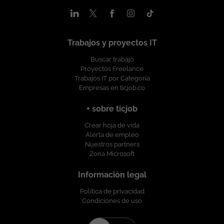
ofreciendo un entorno de trabajo libre de cualquier
discriminación por motivo de género, edad, discapacidad,
orientación sexual, identidad o expresión de género, religión,
etnia, estado civil o cualquier otra circunstancia personal o
Trabajos y proyectos IT
social. Esta vacante es divulgada a través de ticjob.co
Buscar trabajo
Proyectos Freelance
Trabajos IT por Categoría
Empresas en ticjob.co
+ sobre ticjob
Crear hoja de vida
Alerta de empleo
Nuestros partners
Zona Microsoft
Información legal
Política de privacidad
Condiciones de uso