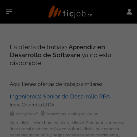
La oferta de trabajo
Aprendiz en
Desarrollo de Software
ya no está
disponible
Aquí tienes ofertas de trabajo similares:
Ingeniero(a) Senior de Desarrollo RPA
Indra Colombia LTDA
20/07/2026
Amazonas, Antioquia, Arauca, Atlántico, Bolívar, Boyacá, Caldas, Caquetá, Casanare, Cauca, Cesar, Chocó, Córdoba, Cundinamarca, Guainía, Guaviare, Huila, La Guajira, Magdalena, Meta, Nariño, Norte de Santander, Putumayo, Quindío, Risaralda, Santander, Sucre, Tolima, Valle del Cauca, Vaupés, Vichada, San Andrés, Providencia y Santa Catalina, Bogotá
More digital. More humana. More Minsait. Somos una empresa
líder global de tecnología y consultoría digital que conecta
personas, tecnología y negocios para generar crecimiento,