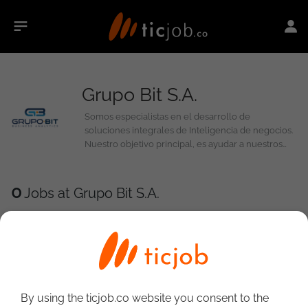
Grupo Bit S.A.
Somos especialistas en el desarrollo de
soluciones integrales de Inteligencia de negocios.
Nuestro objetivo principal, es ayudar a nuestros
clientes a tomar las mejores decisiones para el
fortalecimiento de sus canales de distribución a
partir de un buen uso de la información
0
Jobs at Grupo Bit S.A.
suministrada por nuestra herramienta TSOL.
Nuestro Objetivo: Transformar la forma en la que
las compañías de consumo masivo gestionan sus
Canales de Distribución, a través de los Datos, la
Tecnología y la Innovación.
By using the ticjob.co website you consent to the