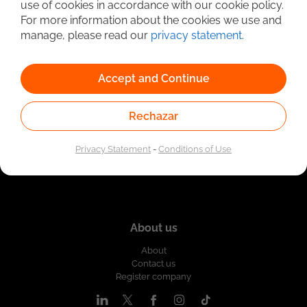
use of cookies in accordance with our cookie policy.
Linked to the network of providers of the Public
For more information about the cookies we use and
Employment Service. Authorized by the Special
Administrative Unit of the Public Employment Service
manage, please read our
privacy statement
.
according to Resolution No. 0026 of January 17, 2023,
See
resolution.
Accept and Continue
Rechazar
Privacy Statement
-
Conditions of Use
About us
About
Contact us
Register company