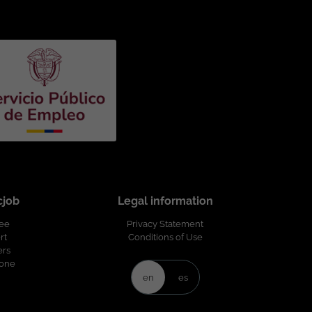
cjob
Legal information
ree
Privacy Statement
rt
Conditions of Use
ers
Zone
en
es