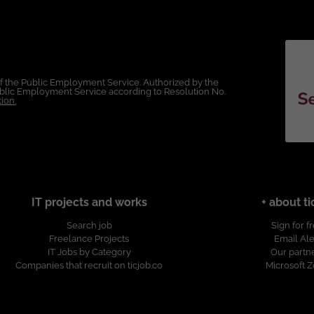
of the Public Employment Service. Authorized by the
Public Employment Service according to Resolution No.
ion.
IT projects and works
+ about ti
Search job
Sign for f
Freelance Projects
Email Ale
IT Jobs by Category
Our partn
Companies that recruit on ticjob.co
Microsoft 