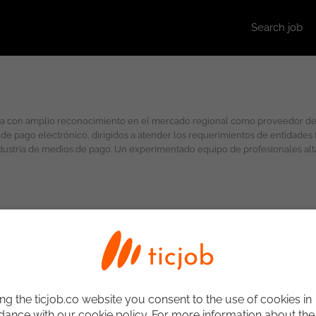
Search job
 con amplio reconocimiento en el mercado regional como proveedor de so
 pago electrónico, dirigidos a atender los requerimientos de entidades f
fesionales altamente capacitados (más de 20 años de experiencia y
e compromiso en la aplicación de las mejores prácticas y el uso de metodol
ategia de negocio. Con base en ella cumplimos nuestro principal propósi
la gestión de los diferentes procesos asociados al negocio de medios de pa
iente, cobranza, entre otros.
ng the ticjob.co website you consent to the use of cookies in
ance with our cookie policy. For more information about the