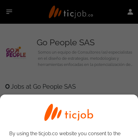
Go People SAS
Somos un equipo de Consultores (as) especialistas
en el diseño de estrategias, metodologías y
herramientas enfocadas en la potencialización del
Talento Humano a través de experiencias
memorables de manera virtual y/o presencial.
Lideramos diferentes líneas de servicio, por
0
Jobs at Go People SAS
ejemplo: selección, formación, consultoría, entre
otras. Conectamos, inspiramos y transformamos a
las personas para el logro de los objetivos de la
organización.
By using the ticjob.co website you consent to the