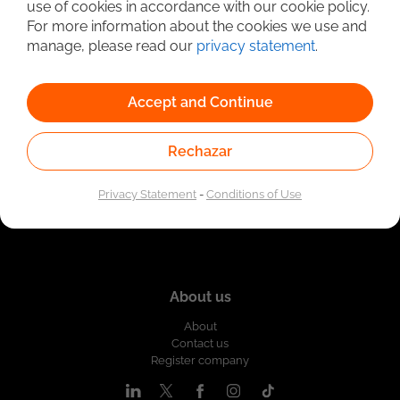
use of cookies in accordance with our cookie policy.
Linked to the network of providers of the Public
For more information about the cookies we use and
Employment Service. Authorized by the Special
Administrative Unit of the Public Employment Service
manage, please read our
privacy statement
.
according to Resolution No. 0026 of January 17, 2023,
See
resolution.
Accept and Continue
Rechazar
Privacy Statement
-
Conditions of Use
About us
About
Contact us
Register company