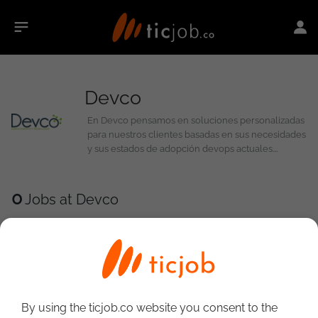
Devco
En Devco pensamos en soluciones personalizadas
para nuestros clientes basadas en sus necesidades
y sus estados de adopción devops actuales.
Entregamos asesoría y acompañamiento técnico y
metodológico y entrenamos a su equipo
proporcionándole el conocimiento necesario para
0
Jobs at Devco
acelerar el time to market y la calidad de sus
soluciones tecnológicas. Transformamos
organizaciones para que entreguen valor
constante con alta calidad. Con pasión y entrega
co-creamos conocimiento contigo y te apoyamos
en la optimización de tu proceso de entrega de
valor tecnológic
By using the ticjob.co website you consent to the