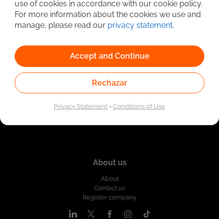
use of cookies in accordance with our cookie policy.
Linked to the network of providers of the Public
For more information about the cookies we use and
Employment Service. Authorized by the Special
Administrative Unit of the Public Employment Service
manage, please read our
privacy statement
.
according to Resolution No. 0026 of January 17, 2023,
See
resolution.
Accept and Continue
Rechazar
Privacy Statement
-
Conditions of Use
About us
About
Contact us
Register company