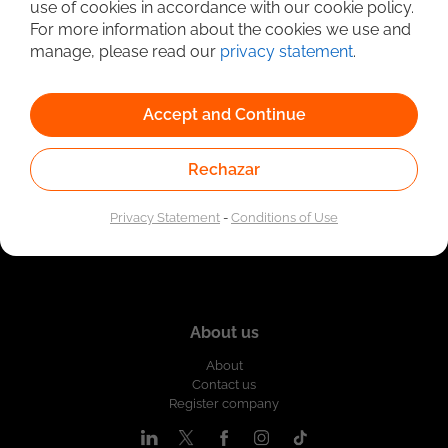
el sector automotriz.
use of cookies in accordance with our cookie policy.
Linked to the network of providers of the Public
For more information about the cookies we use and
Employment Service. Authorized by the Special
Administrative Unit of the Public Employment Service
manage, please read our
privacy statement
.
according to Resolution No. 0026 of January 17, 2023,
See
resolution.
Accept and Continue
Rechazar
Privacy Statement
-
Conditions of Use
About us
About
Contact us
Register company