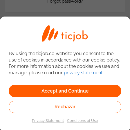
Forgot password?
¿Aún no tienes cuenta en ticjob?
Crea tu perfil
Escoge tu stack y muestra a las empresas tus skills
By using the ticjob.co website you consent to the
use of cookies in accordance with our cookie policy.
For more information about the cookies we use and
manage, please read our
privacy statement
.
Encuentra ofertas 100% IT
Ínscribete y envía tus candidaturas a las ofertas que más
te gusten
Accept and Continue
Rechazar
Mantén tu perfil actualizado
Privacy Statement
-
Conditions of Use
Multiplica las posibilidades de ser encontrado por las