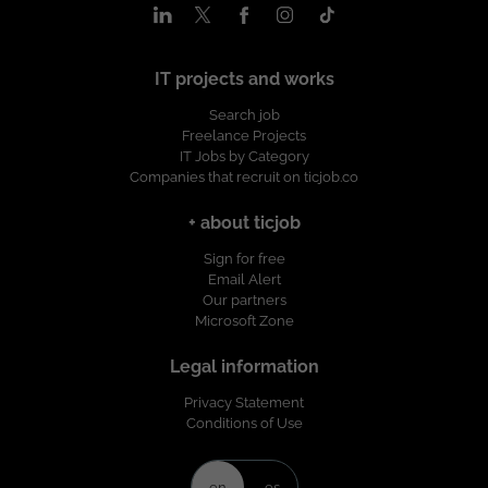
compromiso es promover ambientes de trabajo en los que se
trate con respeto y dignidad a las personas, procurando el
desarrollo profesional de la plantilla y garantizando la igualdad
de oportunidades en su selección, formación y promoción
IT projects and works
ofreciendo un entorno de trabajo libre de cualquier
Search job
discriminación por motivo de género, edad, discapacidad,
Freelance Projects
orientación sexual, identidad o expresión de género, religión,
IT Jobs by Category
etnia, estado civil o cualquier otra circunstancia personal o
Companies that recruit on ticjob.co
social. Esta vacante es divulgada a través de ticjob.co
+ about ticjob
Sign for free
Email Alert
Our partners
Microsoft Zone
Legal information
Privacy Statement
Conditions of Use
en
es