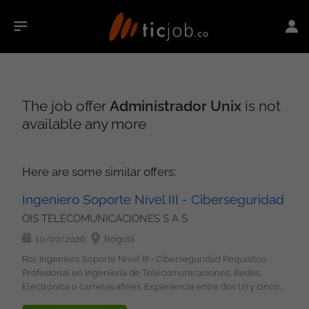
The job offer
Administrador Unix
is not
available any more
Here are some similar offers:
Ingeniero Soporte Nivel III - Ciberseguridad
OIS TELECOMUNICACIONES S A S
10/07/2026
Bogotá
Rol: Ingeniero Soporte Nivel III - Ciberseguridad Requisitos:
Profesional en Ingeniería de Telecomunicaciones, Redes,
Electrónica o carreras afines. Experiencia entre dos (2) y cinco
(5) años en: Soporte Nivel III, Telecomunicaciones, Redes