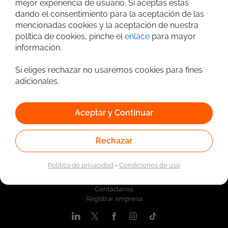
mejor experiencia de usuario. Si aceptas estas
Vinculado a la red de prestadores del Servicio Público de
dando el consentimiento para la aceptación de las
Empleo. Autorizado por la Unidad Administrativa Especial
del Servicio Público de Empleo según Resolución No.
mencionadas cookies y la aceptación de nuestra
0026 del 17 de Enero de 2023,
Ver resolución.
política de cookies, pinche el
enlace
para mayor
información.
Si eliges rechazar no usaremos cookies para fines
adicionales.
Aceptar y Continuar
Rechazar
Quiénes somos
Política de privacidad
-
Condiciones de uso
Nosotros
Contáctanos
Registrar empresa