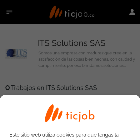
ITS Solutions SAS
Somos una empresa con madurez que cree en la
satisfacción de las cosas bien hechas, con calidad y
cumplimiento; por eso brindamos soluciones
idóneas, ágiles, y con servicios integrales guiadas
con metodología, soporte eficiente y presupuestos
acordes, apoyados en las mejores prácticas de la
0
Trabajos en ITS Solutions SAS
industria que responden a las necesidades de
nuestros clientes, brindándoles siempre lo mejor
de nosotros. Ofrecemos nuestros servicios a nivel
nacional e internacional en cada una de nuestras
líneas de servicio.
Este sitio web utiliza cookies para que tengas la