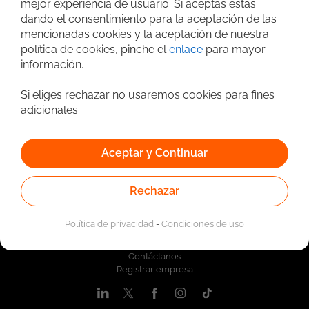
mejor experiencia de usuario. Si aceptas estas
Vinculado a la red de prestadores del Servicio Público de
dando el consentimiento para la aceptación de las
Empleo. Autorizado por la Unidad Administrativa Especial
del Servicio Público de Empleo según Resolución No.
mencionadas cookies y la aceptación de nuestra
0026 del 17 de Enero de 2023,
Ver resolución.
política de cookies, pinche el
enlace
para mayor
información.
Si eliges rechazar no usaremos cookies para fines
adicionales.
Aceptar y Continuar
Rechazar
Quiénes somos
Política de privacidad
-
Condiciones de uso
Nosotros
Contáctanos
Registrar empresa