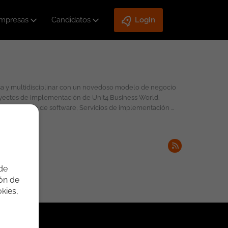
mpresas
Candidatos
Login
rsa y multidisciplinar con un novedoso modelo de negocio
oyectos de implementación de Unit4 Business World.
, Fabricación de software, Servicios de implementación y
njunta.
 de
ión de
kies,