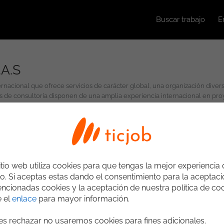
Buscar trabajo
E
A.S
nacional que ofrece servicios de carácter global, una organización dive
s de consultoría disponen de una amplia experiencia internacional en pr
os clientes dentro de cuatro líneas de trabajo: Distribución de software
mplementación que nos permite aprovechar todas las sinergias de forma co
itio web utiliza cookies para que tengas la mejor experiencia
o. Si aceptas estas dando el consentimiento para la aceptac
ncionadas cookies y la aceptación de nuestra política de coo
e el
enlace
para mayor información.
ges rechazar no usaremos cookies para fines adicionales.