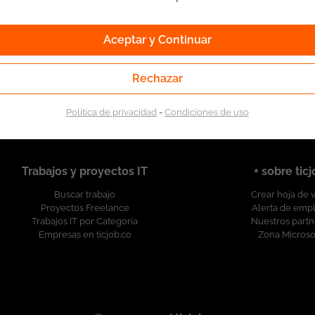
Aceptar y Continuar
l Servicio Público de Empleo. Autorizado por la
Servicio Público de Empleo según Resolución No.
esolución.
Rechazar
Política de privacidad
-
Condiciones de uso
Trabajos y proyectos IT
+ sobre tic
Buscar trabajo
Crear hoja de 
Proyectos Freelance
Alerta de emp
Trabajos IT por Categoría
Nuestros partn
Empresas en ticjob.co
Zona Microso