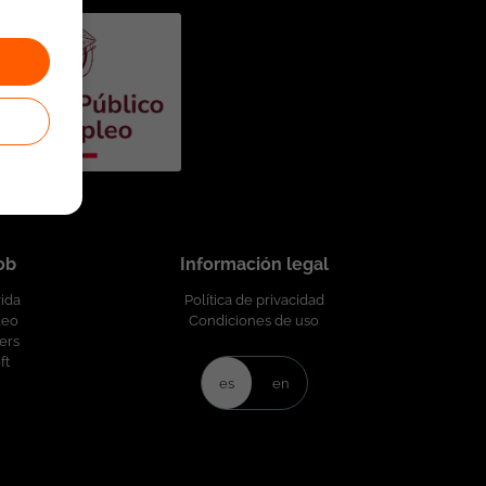
job
Información legal
vida
Política de privacidad
leo
Condiciones de uso
ers
ft
es
en