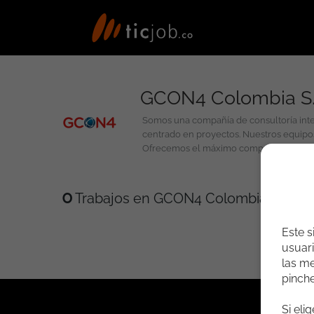
GCON4 Colombia S.
Somos una compañía de consultoría inter
centrado en proyectos. Nuestros equipo
Ofrecemos el máximo compromiso a nuestr
Soporte. Nuestra compañía es partner oficial de Unit4 para Latinoamérica. En la gestión de proyectos, ambas organizaciones establecemos una colaboración como
fabricante y partner especializado de i
0
Trabajos en GCON4 Colombia S.A.S
Este s
usuari
las me
pinch
Si eli