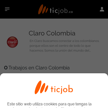
Claro Colombia
En Claro buscamos conectar a los colombianos,
porque ellos son el centro de todo lo que
hacemos. Somos la unión del mundo del
entretenimiento y los negocios en casa y fuera de
ella gracias a la telefonía móvil, el internet de alta
velocidad, la red 4G de mayor cobertura en
0
Trabajos en Claro Colombia
Colombia, la TV HD y una extensa variedad de
smartphones al alcance de todos. Innovamos
constantemente, generando así nuevos servicios
que se ajustan a los intereses de nuestros usuarios
para facilitarles la vida. Somos los pioneros en
procesos tecnológicos con los que creamos una
verdadera revolución digital para las personas y
creemos que ellas son lo más importante de
Este sitio web utiliza cookies para que tengas la