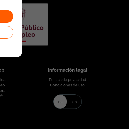
job
Información legal
vida
Política de privacidad
leo
Condiciones de uso
ers
ft
es
en