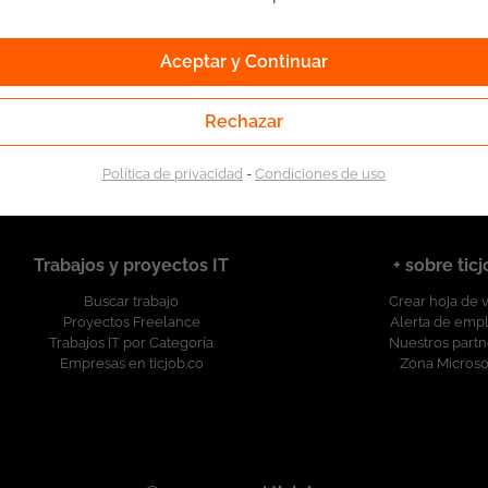
Aceptar y Continuar
l Servicio Público de Empleo. Autorizado por la
Servicio Público de Empleo según Resolución No.
esolución.
Rechazar
Política de privacidad
-
Condiciones de uso
Trabajos y proyectos IT
+ sobre tic
Buscar trabajo
Crear hoja de 
Proyectos Freelance
Alerta de emp
Trabajos IT por Categoría
Nuestros partn
Empresas en ticjob.co
Zona Microso