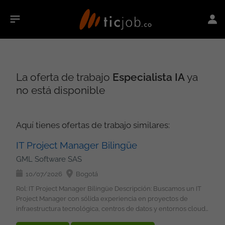
La oferta de trabajo
Especialista IA
ya
no está disponible
Aquí tienes ofertas de trabajo similares:
IT Project Manager Bilingüe
GML Software SAS
10/07/2026
Bogotá
Rol: IT Project Manager Bilingüe Descripción: Buscamos un IT
Project Manager con sólida experiencia en proyectos de
infraestructura tecnológica, centros de datos y entornos cloud,
responsable de liderar la ejecución de proyectos complejos