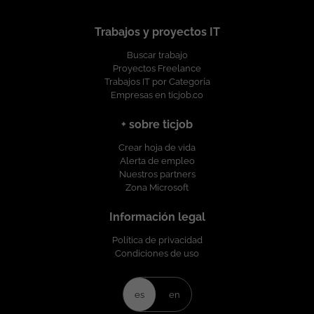
trate con respeto y dignidad a las personas, procurando el
desarrollo profesional de la plantilla y garantizando la igualdad
Trabajos y proyectos IT
de oportunidades en su selección, formación y promoción
ofreciendo un entorno de trabajo libre de cualquier
Buscar trabajo
discriminación por motivo de género, edad, discapacidad,
Proyectos Freelance
orientación sexual, identidad o expresión de género, religión,
Trabajos IT por Categoría
etnia, estado civil o cualquier otra circunstancia personal o
Empresas en ticjob.co
social. Esta vacante es divulgada a través de ticjob.co
+ sobre ticjob
Crear hoja de vida
Alerta de empleo
Nuestros partners
Zona Microsoft
Información legal
Política de privacidad
Condiciones de uso
es
en