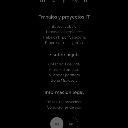
Colombiana: Tiempo completo. Rango Salarial: Entre
$5.000.000 y $5.500.000. Si te sientes identificado y cumples
con el perfil, ¡Te invitamos a aplicar! Esta vacante es divulgada a
Trabajos y proyectos IT
través de ticjob.co
Buscar trabajo
Proyectos Freelance
Trabajos IT por Categoría
Empresas en ticjob.co
+ sobre ticjob
Crear hoja de vida
Alerta de empleo
Nuestros partners
Zona Microsoft
Información legal
Política de privacidad
Condiciones de uso
es
en