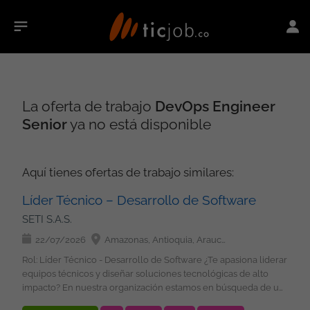
La oferta de trabajo
DevOps Engineer
Senior
ya no está disponible
Aquí tienes ofertas de trabajo similares:
Líder Técnico – Desarrollo de Software
SETI S.A.S.
22/07/2026
Amazonas, Antioquia, Arauca, Atlántico, Bolívar, Boyacá, Caldas, Caquetá, Casanare, Cauca, Cesar, Chocó, Córdoba, Cundinamarca, Guainía, Guaviare, Huila, La Guajira, Magdalena, Meta, Nariño, Norte de Santander, Putumayo, Quindío, Risaralda, San Andrés, Providencia y Santa Catalina, Santander, Sucre, Tolima, Valle del Cauca, Vaupés, Vichada, Bogotá
Rol: Líder Técnico - Desarrollo de Software ¿Te apasiona liderar
equipos técnicos y diseñar soluciones tecnológicas de alto
impacto? En nuestra organización estamos en búsqueda de un
Líder Técnico con experiencia en desarrollo de software,