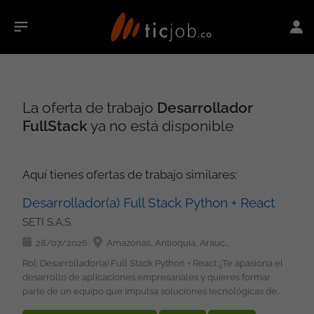
La oferta de trabajo
Desarrollador
FullStack
ya no está disponible
Aquí tienes ofertas de trabajo similares:
Desarrollador(a) Full Stack Python + React
SETI S.A.S.
28/07/2026
Amazonas, Antioquia, Arauca, Atlántico, Bolívar, Boyacá, Caldas, Caquetá, Casanare, Cauca, Cesar, Chocó, Córdoba, Cundinamarca, Guainía, Guaviare, Huila, La Guajira, Magdalena, Meta, Nariño, Norte de Santander, Putumayo, Quindío, Risaralda, San Andrés, Providencia y Santa Catalina, Santander, Sucre, Tolima, Valle del Cauca, Vaupés, Vichada, Bogotá
Rol: Desarrollador(a) Full Stack Python + React ¿Te apasiona el
desarrollo de aplicaciones empresariales y quieres formar
parte de un equipo que impulsa soluciones tecnológicas de
alto impacto? Esta oportunidad es para ti. Requisitos