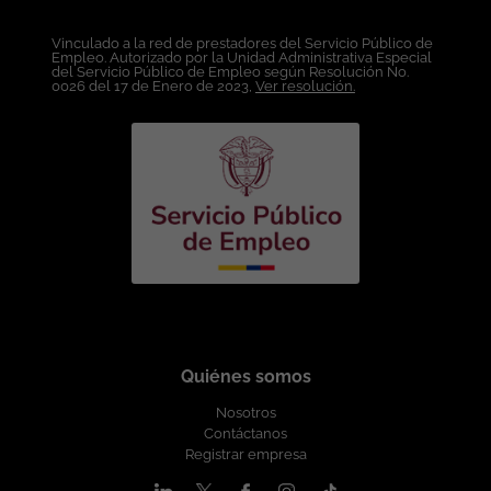
carreras afines. Experiencia de dos (2) a cinco (5) años.
Conocimientos medios de SQL. Experiencia demostrable
Vinculado a la red de prestadores del Servicio Público de
Empleo. Autorizado por la Unidad Administrativa Especial
preferiblemente contra Base de Datos Oracle. Capacidad
del Servicio Público de Empleo según Resolución No.
Analítica. Conocimiento de Webservice SOAP. Experiencia en
0026 del 17 de Enero de 2023,
Ver resolución.
soporte de aplicaciones Web. Dominio de Excel.
Conocimientos en Java / J2EE. Conocimientos de XML y JSON.
Atención directa a usuarios internos y clientes, asegurando
comunicación clara, empática y efectiva. Condiciones
Laborales: Lugar de Trabajo: Bogotá. Modalidad de Trabajo:
Híbrido. Tipo de Contrato: A término indefinido. Salario: A
convenir de acuerdo a la experiencia. Esta oferta de trabajo es
publicada bajo la propiedad exclusiva de ticjob.co
Quiénes somos
Nosotros
Contáctanos
Registrar empresa