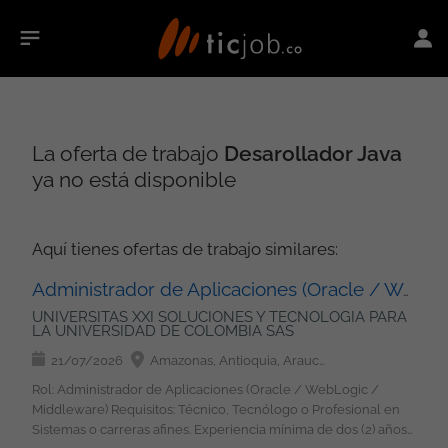
La oferta de trabajo
Desarollador Java
ya no está disponible
Aquí tienes ofertas de trabajo similares:
Administrador de Aplicaciones (Oracle / WebLogic / Middleware)
UNIVERSITAS XXI SOLUCIONES Y TECNOLOGIA PARA
LA UNIVERSIDAD DE COLOMBIA SAS
21/07/2026
Amazonas, Antioquia, Arauca, Atlántico, Bolívar, Boyacá, Caldas, Caquetá, Casanare, Cauca, Cesar, Chocó, Córdoba, Cundinamarca, Guainía, Guaviare, Huila, La Guajira, Magdalena, Meta, Nariño, Norte de Santander, Putumayo, Quindío, Risaralda, San Andrés, Providencia y Santa Catalina, Santander, Sucre, Tolima, Valle del Cauca, Vaupés, Vichada, Bogotá
Rol: Administrador de Aplicaciones (Oracle / WebLogic /
Middleware) Requisitos: Técnico, Tecnólogo o Profesional en
Sistemas o carreras afines. Experiencia mínima de dos (2) años