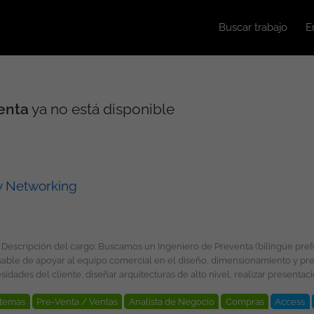
Buscar trabajo
E
enta
ya no está disponible
y Networking
ble de apoyar al equipo comercial en el diseño, dimensionamiento y pres
geniería de Sistemas, Telecomunicaciones, Electrónica,
stemas
Pre-Venta / Ventas
Analista de Negocio
Compras
Access