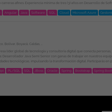
imientos y experiencia en: .NET 10. Angular
e
Angular
Java
Software
SQL
Cloud
Microsoft Azure
Gestore
 jornadas nocturnas y días festivos, de acuerdo con las necesidades del servicio. Beneficio
o
Amazonas, Antioquia, Arauca, Atlántico, Bolívar, Boyacá, Caldas, Caquetá, Casanare, Cauca, Cesar, Chocó, Córdoba, Cundinamarca, Guainía, Guaviare, Huila, La Guajira, Magdalena, Meta, Nariño, Norte de Santander, Putumayo, Quindío, Risaralda, Santander, Sucre, Tolima, Valle del Cauca, Vaupés, Vichada, San Andrés, Providencia y Santa Catalina, Bogotá
é esperamos por tu parte? Ingeniería de Sistemas, computación, informática,
ipt
PL/SQL
SQL
JBoss
Oracle
Spring
Bootstrap
Spring Boo
ub, GitHub Copilot, Log4J, Docker, HTML, CSS, Bootstrap, JQuery, AWS Cl
exible. Programas de
ional de la plantilla y garantizando la igualdad de oportunidades en su 
e género, edad, discapacidad, orientación sexual, identidad o expresión de g