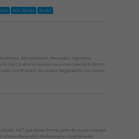
oDB
SQL Server
Redes
rrollador .NET que desee formar parte de nuestro equipo