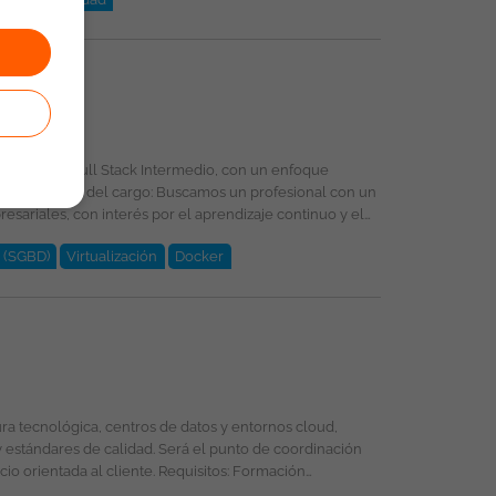
vos: (Windows Server y
s con experiencia en ambientes híbridos, buenas prácticas de seguridad, monitoreo y continuidad operativa. Esta vacante es divulgada a través de ticjob.co
rollador(a) Full Stack Intermedio, con un enfoque
nal con un
sariales, con interés por el aprendizaje continuo y el
 (SGBD)
Virtualización
Docker
a de trabajo es publicada bajo la propiedad exclusiva de ticjob.co
 estándares de calidad. Será el punto de coordinación
iente. Requisitos: Formación