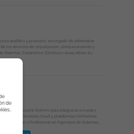
licada bajo la propiedad exclusiva de ticjob.co
 de
ión de
kies,
PN
Seguridad