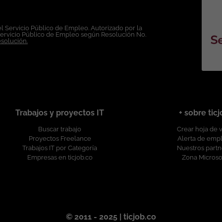
e es divulgada a través de ticjob.co
l Servicio Público de Empleo. Autorizado por la
Servicio Público de Empleo según Resolución No.
esolución.
Trabajos y proyectos IT
+ sobre tic
Buscar trabajo
Crear hoja de 
Proyectos Freelance
Alerta de emp
Trabajos IT por Categoría
Nuestros partn
Empresas en ticjob.co
Zona Microso
© 2011 - 2025 | ticjob.co