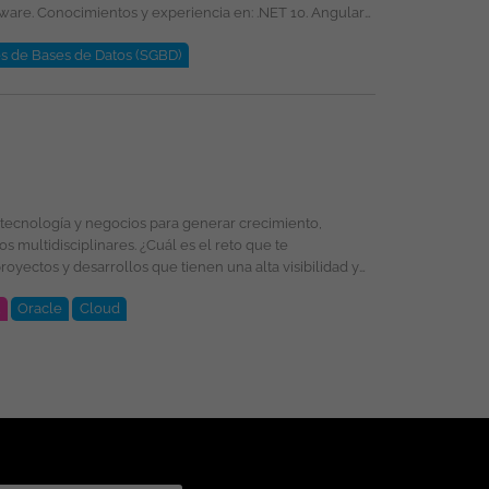
s de Bases de Datos (SGBD)
s: acceso al portafolio de
t
Oracle
Cloud
oud, PL/SQL, Oracle, DevSecOps, Integración de
selección, formación y promoción ofreciendo un entorno
énero, religión, etnia, estado civil o cualquier otra