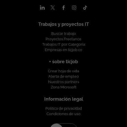
crecimiento profesional y desarrollo continuo. Excelente
ambiente de trabajo y retos tecnológicos constantes.
Condiciones Laborales: Lugar de Trabajo: Colombia. Modalidad
de Trabajo: Remoto. Tipo de Contrato: A Término Indefinido.
Trabajos y proyectos IT
Rango Salarial: A convenir de acuerdo con la experiencia y en
función de la cualificación. Horario: Lunes a viernes.. Si cuentas
Buscar trabajo
con el perfil y buscas asumir un nuevo desafío liderando
Proyectos Freelance
equipos y desarrollando soluciones innovadoras, ¡queremos
Trabajos IT por Categoría
conocerte! Esta oferta de trabajo es publicada bajo la
Empresas en ticjob.co
propiedad exclusiva de ticjob.co
+ sobre ticjob
Crear hoja de vida
Alerta de empleo
Nuestros partners
Zona Microsoft
Información legal
Política de privacidad
Condiciones de uso