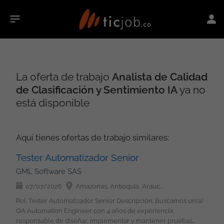
La oferta de trabajo
Analista de Calidad
de Clasificación y Sentimiento IA
ya no
está disponible
Aquí tienes ofertas de trabajo similares:
Tester Automatizador Senior
GML Software SAS
07/07/2026
Amazonas, Antioquia, Arauca, Atlántico, Bolívar, Boyacá, Caldas, Caquetá, Casanare, Cauca, Cesar, Chocó, Córdoba, Cundinamarca, Guainía, Guaviare, Huila, La Guajira, Magdalena, Meta, Nariño, Norte de Santander, Putumayo, Quindío, Risaralda, San Andrés, Providencia y Santa Catalina, Santander, Sucre, Tolima, Valle del Cauca, Vaupés, Vichada, Bogotá
Rol: Tester Automatizador Senior Descripción: Buscamos un(a)
QA Automation Engineer con 4 años de experiencia,
responsable de diseñar, implementar y mantener pruebas